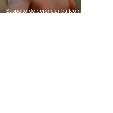
Suspeito de gerenciar tráfico na
Lapa é preso após meses
foragido