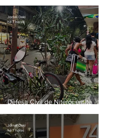
municipal por previsão de
ventos fortes nesta sexta (7)
Jornal Daki
há 7 horas
Defesa Civil de Niterói emite
aviso de ventos fortes para esta
sexta-feira (07)
Jornal Daki
há 7 horas