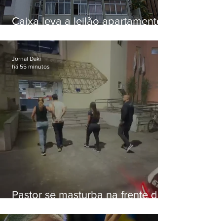
Caixa leva a leilão apartamento
de Eduardo Bolsonaro em
Botafogo
Jornal Daki
há 55 minutos
Pastor se masturba na frente de
criança e é preso na Zona Oeste