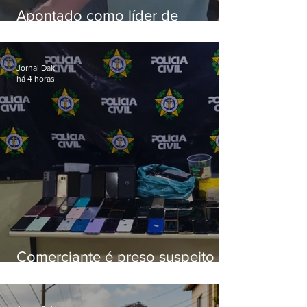
Apontado como líder de
esquema de golpes contra
aposentados é preso
Jornal Daki
há 4 horas
Comerciante é preso suspeito de
manter celulares roubados em
loja