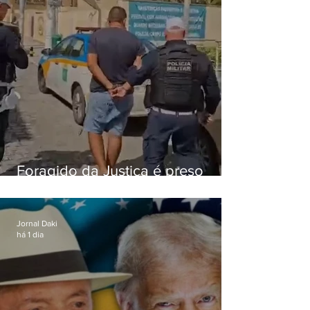
Foragido da Justiça é preso
durante abordagem da PM na
RJ-106, em Maricá
Jornal Daki
há 1 dia