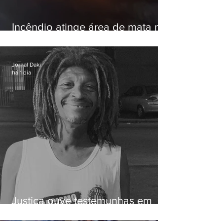
Incêndio atinge área de mata na
Serra do Vulcão, em Nova
Iguaçu
Jornal Daki
há 1 dia
Justiça ouve testemunhas em
caso de homem morto por