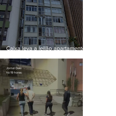
Caixa leva a leilão apartamento
de Eduardo Bolsonaro em
Botafogo
Jornal Daki
há 19 horas