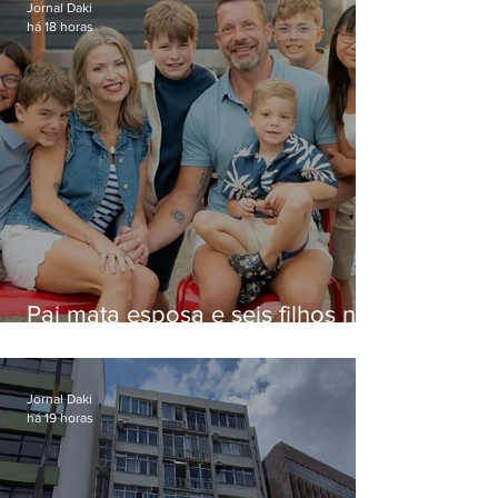
Jornal Daki
há 18 horas
Pai mata esposa e seis filhos nos
EUA e não terá funeral
Jornal Daki
há 19 horas