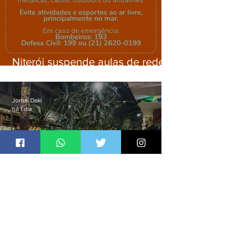
Niterói suspende aulas de rede
municipal por previsão de
ventos fortes nesta sexta (7)
Jornal Daki
há 1 dia