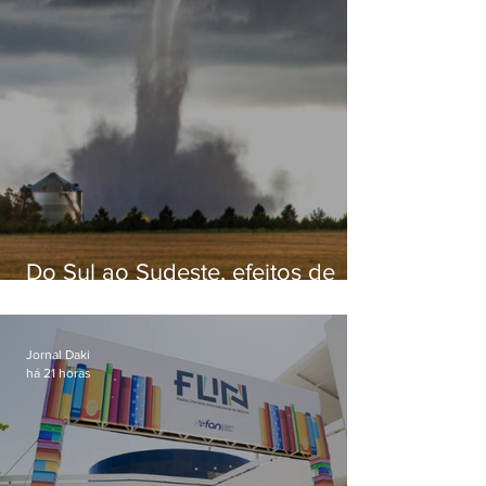
Do Sul ao Sudeste, efeitos de
ciclone-bomba causam
apreensão na população
Jornal Daki
há 21 horas