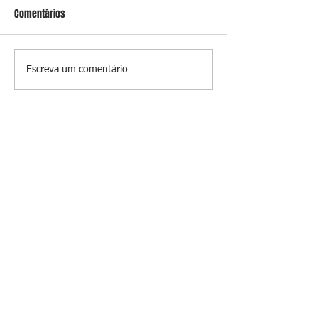
Comentários
Conceição
O jardim que ninguém vê
Escreva um comentário