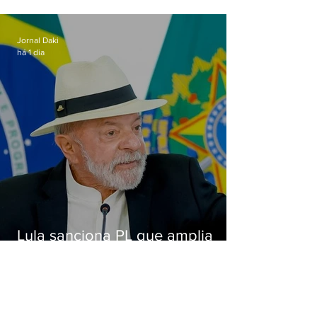
de importunação sexual em
Alcântara
Jornal Daki
há 1 dia
Lula sanciona PL que amplia
pena para crimes digitais contra
crianças