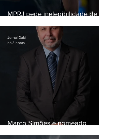
MPRJ pede inelegibilidade de
Garotinho
Jornal Daki
há 3 horas
Marco Simões é nomeado
secretário de Estado de Governo