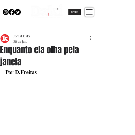
APOIE
Jornal Daki
30 de jan.
Enquanto ela olha pela
janela
Por D.Freitas