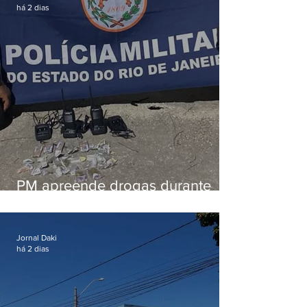
há 2 dias
PM apreende drogas durante
patrulhamento em Maricá
Jornal Daki
há 2 dias