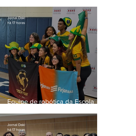
'jabá' e diz que as pessoas
viraram colunistas de si mesmas
Jornal Daki
há 17 horas
Equipe de robótica da Escola
Firjan Sesi São Gonçalo vence
prêmio internacional nos EUA
Jornal Daki
há 17 horas