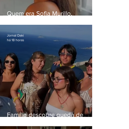
Quem era Sofia Murillo,
influenciadora de 17 anos morta
em queda de helicóptero no Rio
Jornal Daki
há 18 horas
Família descobre queda de
helicóptero pela internet
enquanto aguardava segundo