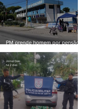
PM prende homem por pensão
alimentícia em Niterói
Jornal Daki
há 2 dias