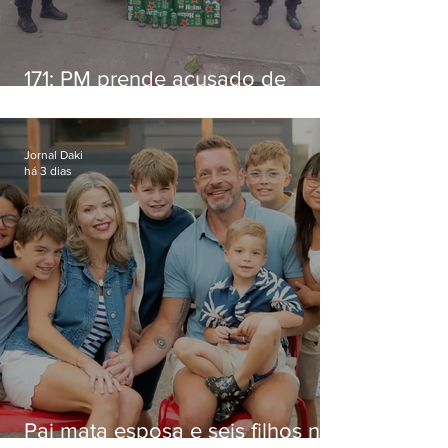
171: PM prende acusado de
estelionato em restaurante de
Niterói
Jornal Daki
há 3 dias
Pai mata esposa e seis filhos nos