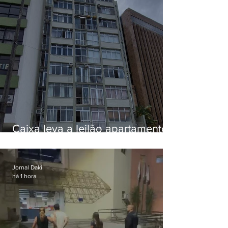
Caixa leva a leilão apartamento
de Eduardo Bolsonaro em
Botafogo
Jornal Daki
há 1 hora