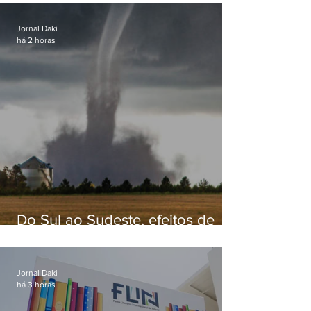
Jornal Daki
há 2 horas
Do Sul ao Sudeste, efeitos de
ciclone-bomba causam
apreensão na população
Jornal Daki
há 3 horas