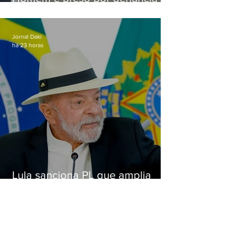
de importunação sexual em
Alcântara
Jornal Daki
há 23 horas
Lula sanciona PL que amplia
pena para crimes digitais contra
crianças