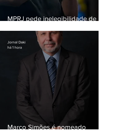
MPRJ pede inelegibilidade de
Garotinho
Jornal Daki
há 1 hora
Marco Simões é nomeado
secretário de Estado de Governo