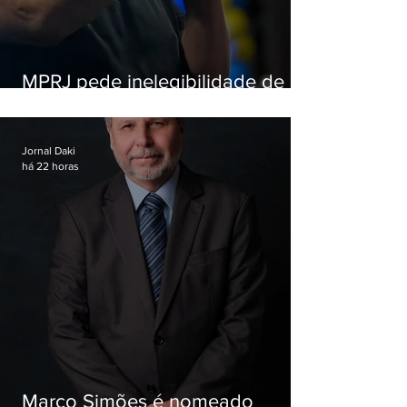
MPRJ pede inelegibilidade de
Garotinho
Jornal Daki
há 22 horas
Marco Simões é nomeado