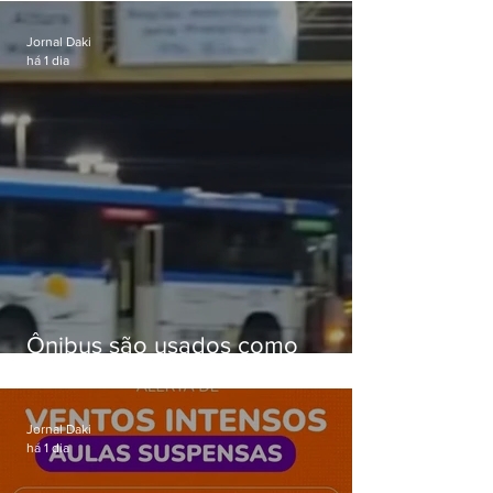
passagens
Jornal Daki
há 1 dia
Ônibus são usados como
barricadas durante operação na
Gardênia Azul
Jornal Daki
há 1 dia