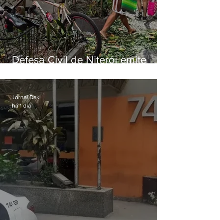
Defesa Civil de Niterói emite
aviso de ventos fortes para esta
sexta-feira (07)
Jornal Daki
há 1 dia