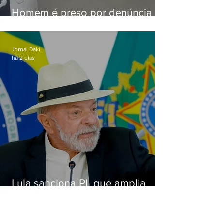
Homem é preso por denúncia
de importunação sexual em
Alcântara
Jornal Daki
há 2 dias
Lula sanciona PL que amplia
pena para crimes digitais contra
crianças