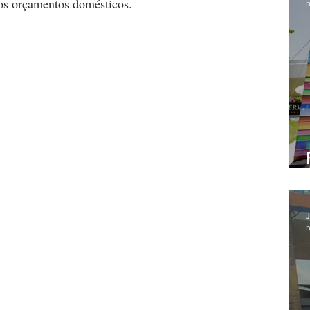
dos orçamentos domésticos.
h
J
h