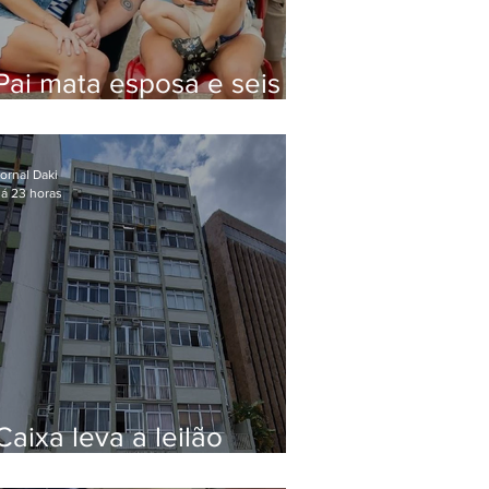
Pai mata esposa e seis
filhos nos EUA e não terá
funeral
ornal Daki
á 23 horas
Caixa leva a leilão
apartamento de Eduardo