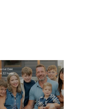
ornal Daki
á 22 horas