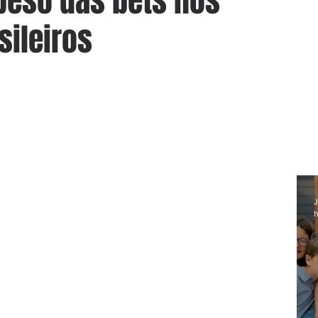
 peso das bets nos
sileiros
J
h