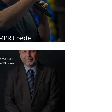
MPRJ pede
inelegibilidade de
Garotinho
ornal Daki
á 23 horas