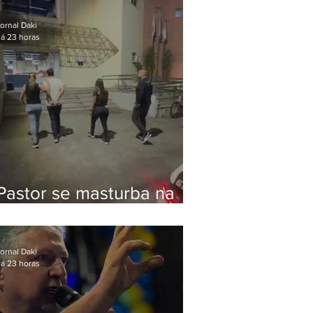
Bolsonaro em Botafogo
ornal Daki
á 23 horas
Pastor se masturba na
frente de criança e é
preso na Zona Oeste
ornal Daki
á 23 horas