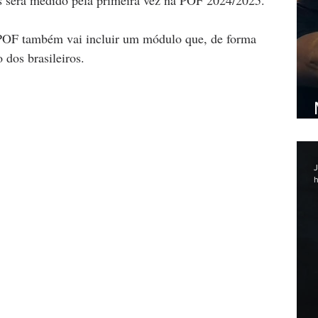
os será medido pela primeira vez na POF 2024/2025.
POF também vai incluir um módulo que, de forma 
 dos brasileiros.
J
h