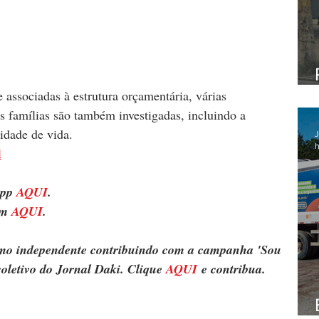
associadas à estrutura orçamentária, várias 
as famílias são também investigadas, incluindo a 
idade de vida.
J
h
l
pp 
AQUI
.
m 
AQUI
.
ismo independente contribuindo com a campanha 'Sou 
oletivo do Jornal Daki. Clique 
AQUI
 e contribua.