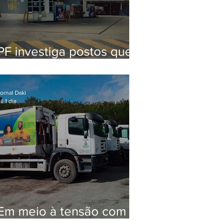
PF investiga postos que
usaram licença falsa com
assinatura de secretário
morto em 2020
ornal Daki
á 1 dia
Em meio à tensão com