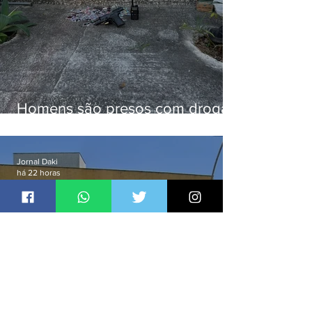
Homens são presos com drogas
e arma de fogo no Brejal
Jornal Daki
há 22 horas