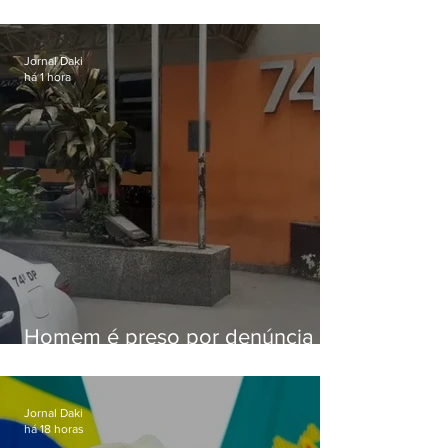
aviso de ventos fortes para esta
sexta-feira (07)
Jornal Daki
há 1 hora
Homem é preso por denúncia
de importunação sexual em
Alcântara
Jornal Daki
há 18 horas