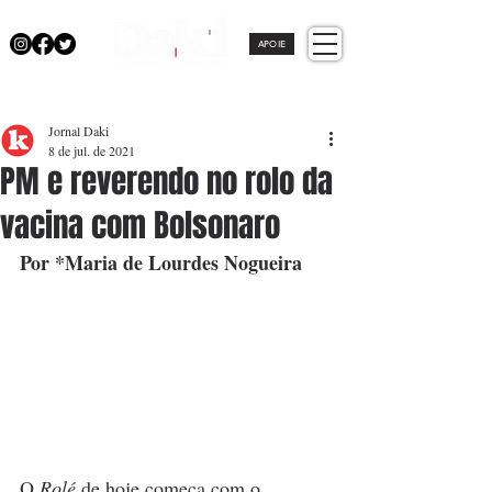
APOIE
Jornal Daki
8 de jul. de 2021
PM e reverendo no rolo da
vacina com Bolsonaro
Por *Maria de Lourdes Nogueira
O 
Rolé
 de hoje começa com o 