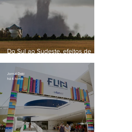
Do Sul ao Sudeste, efeitos de
ciclone-bomba causam
apreensão na população
Jornal Daki
há 4 horas