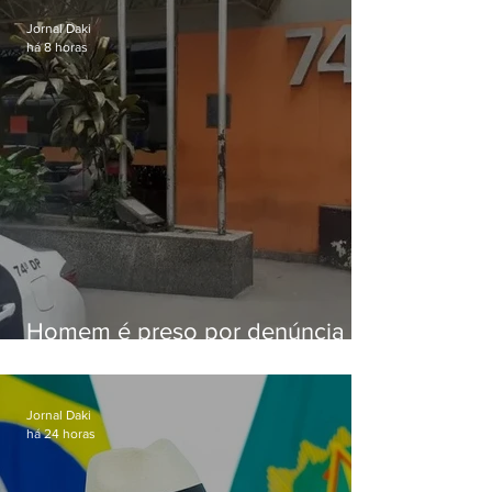
Jornal Daki
há 8 horas
Homem é preso por denúncia
de importunação sexual em
Alcântara
Jornal Daki
há 24 horas