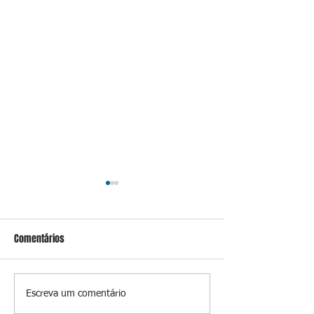
Comentários
Caixa leva a leilão
Do Sul ao Sudeste,
Escreva um comentário