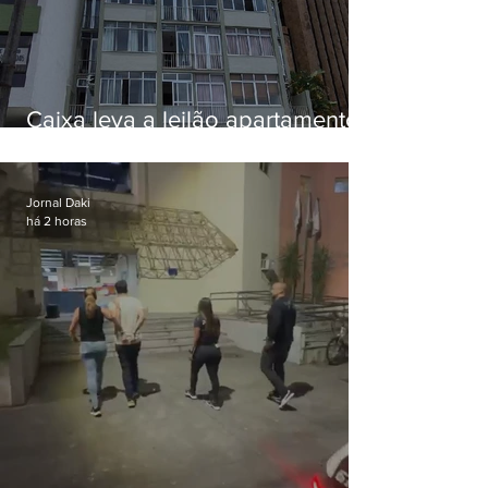
Caixa leva a leilão apartamento
de Eduardo Bolsonaro em
Botafogo
Jornal Daki
há 2 horas