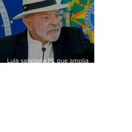
Lula sanciona PL que amplia
pena para crimes digitais contra
crianças