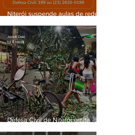
Niterói suspende aulas de rede
municipal por previsão de
ventos fortes nesta sexta (7)
Jornal Daki
há 8 horas
Defesa Civil de Niterói emite
aviso de ventos fortes para esta
sexta-feira (07)