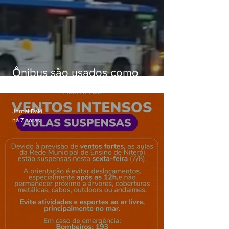
Ônibus são usados como
barricadas durante operação na
Gardênia Azul
Jornal Daki
há 7 horas