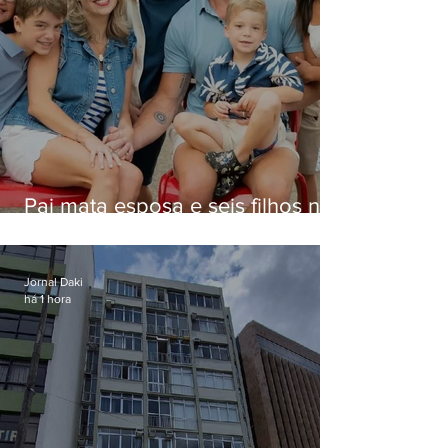
Pai mata esposa e seis filhos nos
EUA e não terá funeral
Jornal Daki
há 1 hora