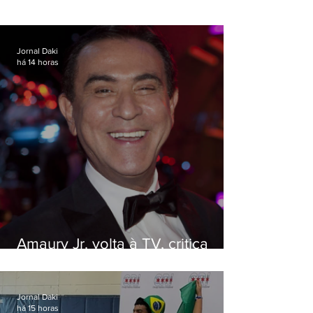
Jornal Daki
há 14 horas
Amaury Jr. volta à TV, critica
'jabá' e diz que as pessoas
viraram colunistas de si mesmas
Jornal Daki
há 15 horas