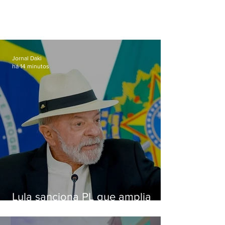
Jornal Daki
há 14 minutos
Lula sanciona PL que amplia
pena para crimes digitais contra
crianças