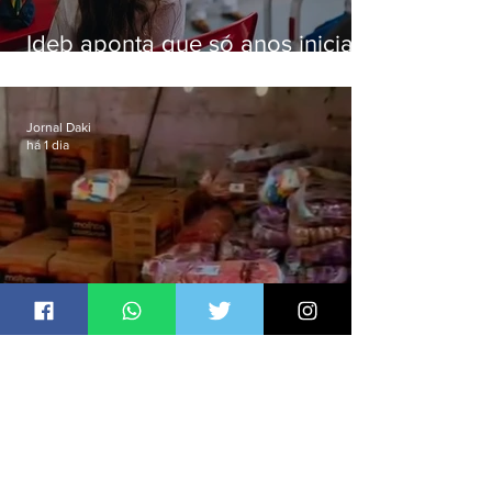
Ideb aponta que só anos iniciais
superam meta nacional da
educação
Jornal Daki
há 1 dia
Polícia recupera R$100 mil em
carga roubada na Baixada
Fluminense