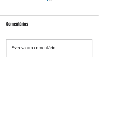
Comentários
Conceição
Prevenir é melhor
Escreva um comentário