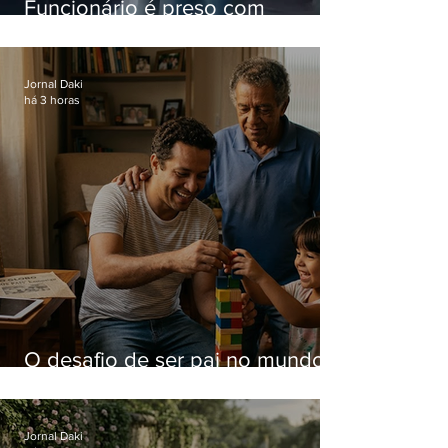
Funcionário é preso com
computadores furtados do
Hospital do Andaraí
Jornal Daki
há 3 horas
O desafio de ser pai no mundo
atual
Jornal Daki