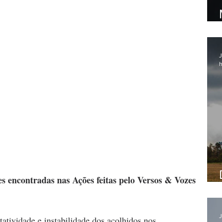
J
h
es encontradas nas Ações feitas pelo Versos & Vozes 
J
tatividade e instabilidade dos acolhidos nos 