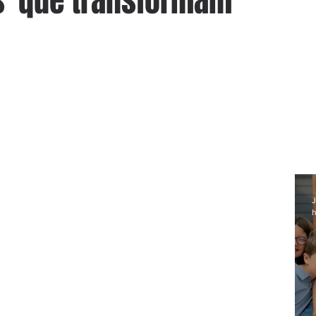
s' que transformam
J
h