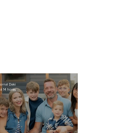
ornal Daki
á 14 horas