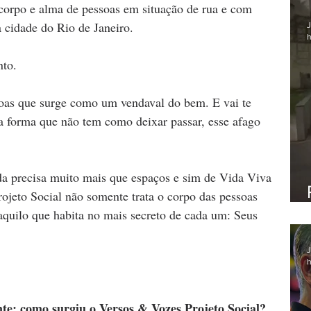
corpo e alma de pessoas em situação de rua e com 
a cidade do Rio de Janeiro.
J
h
nto.
oas que surge como um vendaval do bem. E vai te 
 forma que não tem como deixar passar, esse afago 
da precisa muito mais que espaços e sim de Vida Viva 
rojeto Social não somente trata o corpo das pessoas 
aquilo que habita no mais secreto de cada um: Seus 
J
h
te: como surgiu o Versos & Vozes Projeto Social? 