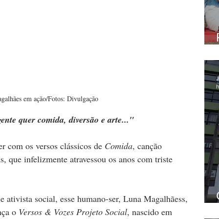
J
h
galhães em ação/Fotos: Divulgação
ente quer comida, diversão e arte..."
er com os versos clássicos de 
Comida
, canção 
ãs, que infelizmente atravessou os anos com triste 
 e ativista social, esse humano-ser, Luna Magalhãess, 
nça o 
Versos & Vozes Projeto Social
, nascido em 