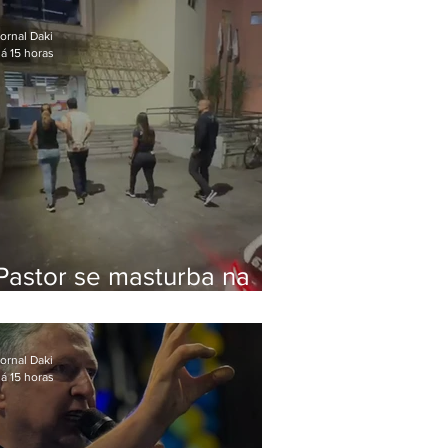
Bolsonaro em Botafogo
ornal Daki
á 15 horas
Pastor se masturba na
frente de criança e é
preso na Zona Oeste
ornal Daki
á 15 horas