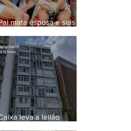
Pai mata esposa e seis
filhos nos EUA e não terá
funeral
ornal Daki
á 15 horas
Caixa leva a leilão
apartamento de Eduardo