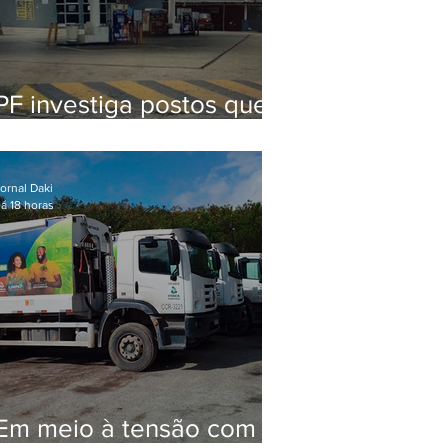
PF investiga postos que
usaram licença falsa com
assinatura de secretário
morto em 2020
ornal Daki
á 18 horas
Em meio à tensão com