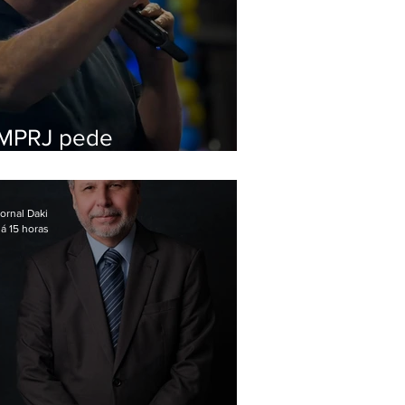
MPRJ pede
inelegibilidade de
Garotinho
ornal Daki
á 15 horas