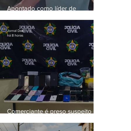
Apontado como líder de
esquema de golpes contra
aposentados é preso
Jornal Daki
há 8 horas
Comerciante é preso suspeito de
manter celulares roubados em
loja