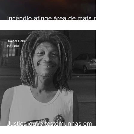
Incêndio atinge área de mata na
Serra do Vulcão, em Nova
Iguaçu
Jornal Daki
há 1 dia
Justiça ouve testemunhas em
caso de homem morto por