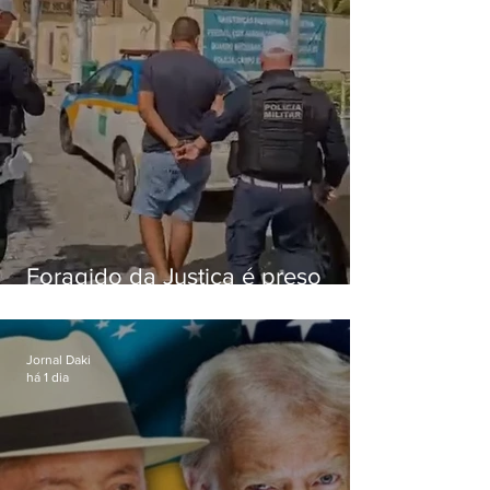
Foragido da Justiça é preso
durante abordagem da PM na
RJ-106, em Maricá
Jornal Daki
há 1 dia