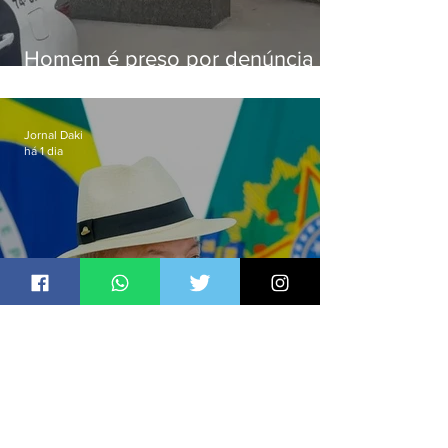
Homem é preso por denúncia
de importunação sexual em
Alcântara
Jornal Daki
há 1 dia
Lula sanciona PL que amplia
pena para crimes digitais contra