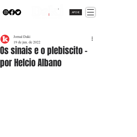
APOIE
Jornal Daki
19 de jun. de 2022
Os sinais e o plebiscito -
por Helcio Albano