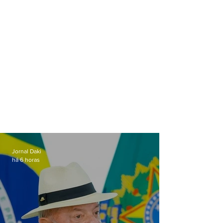
tamanho'; vídeo
Jornal Daki
há 6 horas