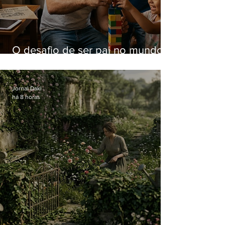
O desafio de ser pai no mundo
atual
Jornal Daki
há 8 horas