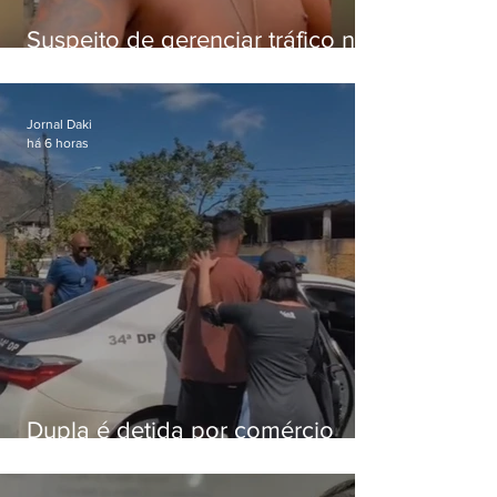
Suspeito de gerenciar tráfico na
Lapa é preso após meses
foragido
Jornal Daki
há 6 horas
Dupla é detida por comércio
ilegal de animais silvestres em
Bangu