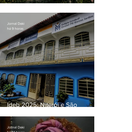
O jardim que ninguém vê
Jornal Daki
há 9 horas
Ideb 2025: Niterói e São
Gonçalo têm desempenhos
distintos no ensino médio; veja
Jornal Daki