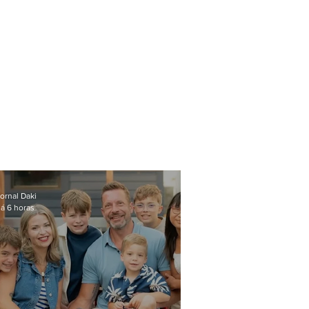
ornal Daki
á 6 horas