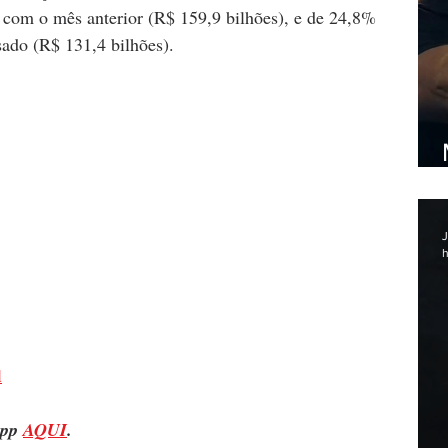
com o mês anterior (R$ 159,9 bilhões), e de 24,8% 
sado (R$ 131,4 bilhões).
J
h
l
pp 
AQUI
.