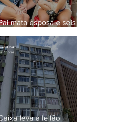
Pai mata esposa e seis
filhos nos EUA e não terá
funeral
ornal Daki
á 7 horas
Caixa leva a leilão
apartamento de Eduardo