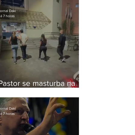
Bolsonaro em Botafogo
ornal Daki
á 7 horas
Pastor se masturba na
frente de criança e é
preso na Zona Oeste
ornal Daki
á 7 horas