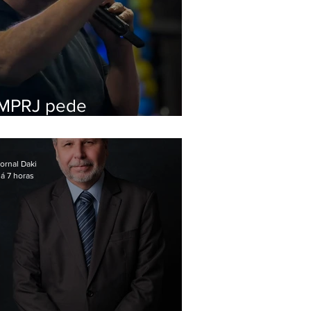
MPRJ pede
inelegibilidade de
Garotinho
ornal Daki
á 7 horas