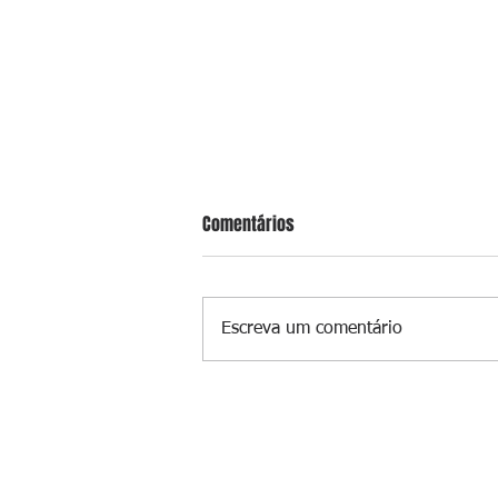
Comentários
Escreva um comentário
Governo Lula vai prorrogar Desen
2.0 até 31 de agosto