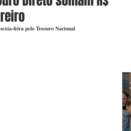
ouro Direto somam R$
reiro
sexta-feira pelo Tesouro Nacional
J
h