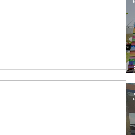
h
J
h
rola