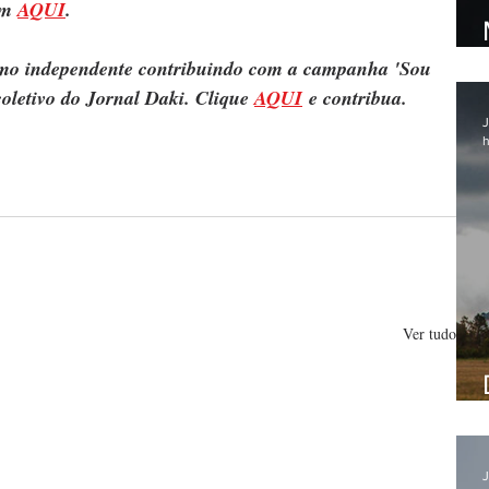
m 
AQUI
.
ismo independente contribuindo com a campanha 'Sou 
oletivo do Jornal Daki. Clique 
AQUI
 e contribua.
J
h
Ver tudo
J