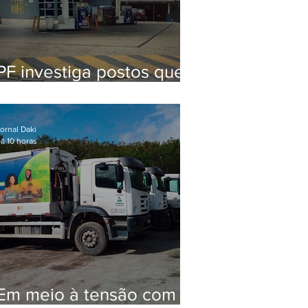
PF investiga postos que
usaram licença falsa com
assinatura de secretário
morto em 2020
ornal Daki
á 10 horas
Em meio à tensão com