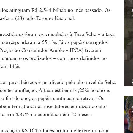
tulos atingiram R$ 2,544 bilhão no mês passado. Os 
J
h
a-feira (28) pelo Tesouro Nacional.
nvestidores foram os vinculados à Taxa Selic – a taxa 
 corresponderam a 55,1%. Já os papéis corrigidos 
e Preços ao Consumidor Amplo – IPCA) tiveram 
 enquanto os prefixados – com juros definidos no 
aram 14%.
os juros básicos é justificado pelo alto nível da Selic, 
 conter a inflação. A taxa está em 14,25% ao ano e, 
 o fim do ano, os papéis continuam atrativos. Os 
ambém têm atraído os investidores em razão do alto 
J
h
tra, em 4,87% no acumulado em 12 meses.
 alcançou R$ 164 bilhões no fim de fevereiro, com 