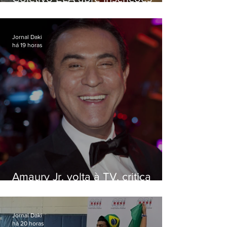
para simulado gratuito do ENEM
Jornal Daki
há 19 horas
Amaury Jr. volta à TV, critica
'jabá' e diz que as pessoas
viraram colunistas de si mesmas
Jornal Daki
há 20 horas