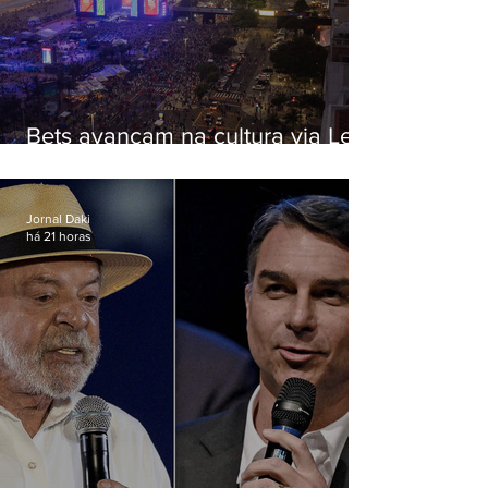
Bets avançam na cultura via Lei
Rouanet e criam dilema para
artistas
Jornal Daki
há 21 horas