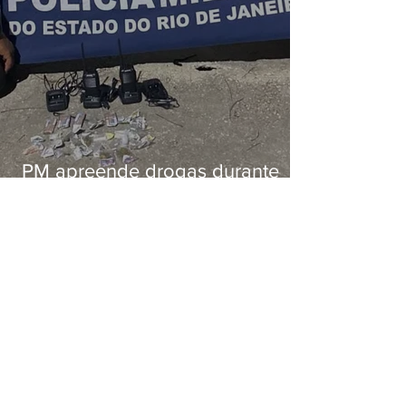
PM apreende drogas durante
patrulhamento em Maricá