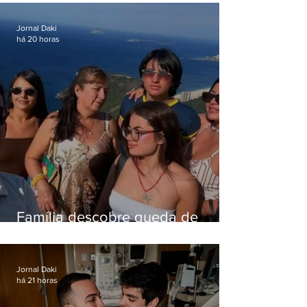
em queda de helicóptero no Rio
Jornal Daki
há 20 horas
Família descobre queda de
helicóptero pela internet
enquanto aguardava segundo
voo
Jornal Daki
há 21 horas