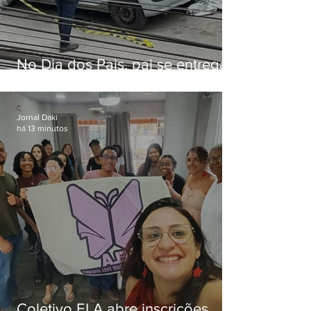
No Dia dos Pais, pai se entrega
à polícia após matar filhas de 3 e
5 anos em SP
Jornal Daki
há 13 minutos
Coletivo ELA abre inscrições