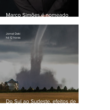
Marco Simões é nomeado
secretário de Estado de Governo
Jornal Daki
há 12 horas
Do Sul ao Sudeste, efeitos de
ciclone-bomba causam