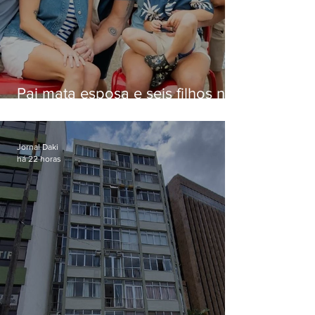
Pai mata esposa e seis filhos nos
EUA e não terá funeral
Jornal Daki
há 22 horas