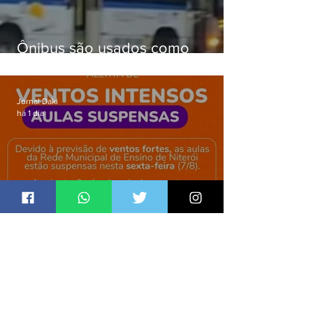
Ônibus são usados como
barricadas durante operação na
Gardênia Azul
Jornal Daki
há 1 dia
Niterói suspende aulas de rede
municipal por previsão de