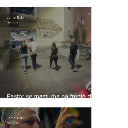
de Eduardo Bolsonaro em
Botafogo
Jornal Daki
há 1 dia
Pastor se masturba na frente de
criança e é preso na Zona Oeste
Jornal Daki
há 1 dia