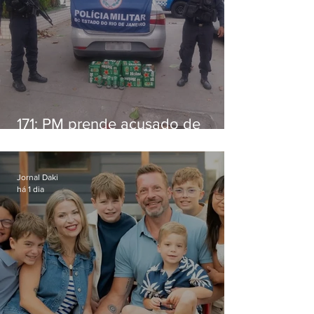
171: PM prende acusado de
estelionato em restaurante de
Niterói
Jornal Daki
há 1 dia