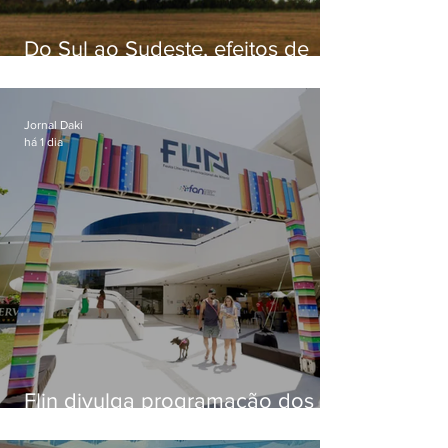
Do Sul ao Sudeste, efeitos de
ciclone-bomba causam
apreensão na população
Jornal Daki
há 1 dia
Flin divulga programação dos
dois primeiros dias; evento
começa na próxima quinta (13)