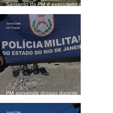
Sargento da PM é executado a
tiros enquanto estava de folga
em Vaz Lobo
Jornal Daki
há 7 horas
PM apreende drogas durante
patrulhamento em Maricá
Jornal Daki