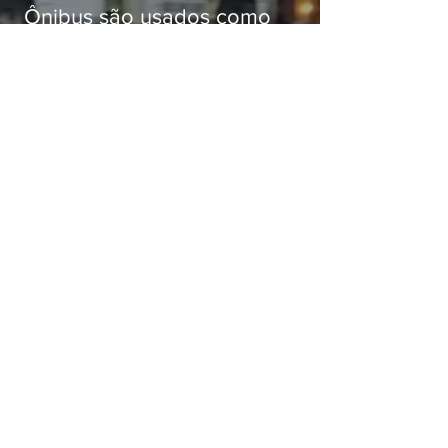
Ônibus são usados como
barricadas durante operação na
Gardênia Azul