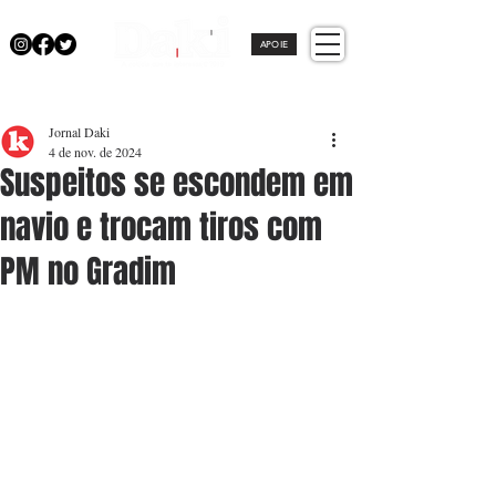
APOIE
Jornal Daki
4 de nov. de 2024
Suspeitos se escondem em
navio e trocam tiros com
PM no Gradim