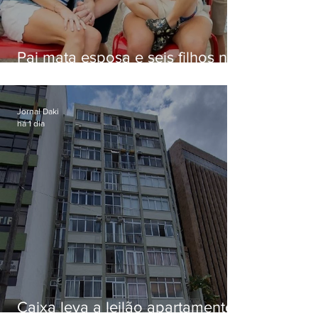
Pai mata esposa e seis filhos nos
EUA e não terá funeral
Jornal Daki
há 1 dia
Caixa leva a leilão apartamento