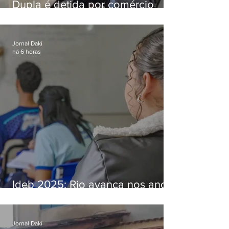
Dupla é detida por comércio
ilegal de animais silvestres em
Bangu
Jornal Daki
há 6 horas
Ideb 2025: Rio avança nos anos
iniciais e fica acima da média
nacional
Jornal Daki