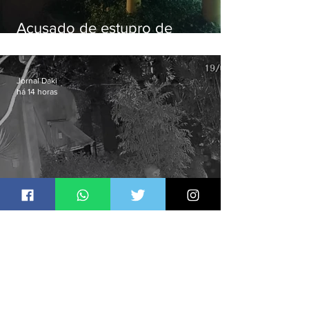
Acusado de estupro de
vulnerável é preso em Maricá
Jornal Daki
há 14 horas
Polícia Civil prende quadrilha
especializada em roubos a
residências de luxo no Rio