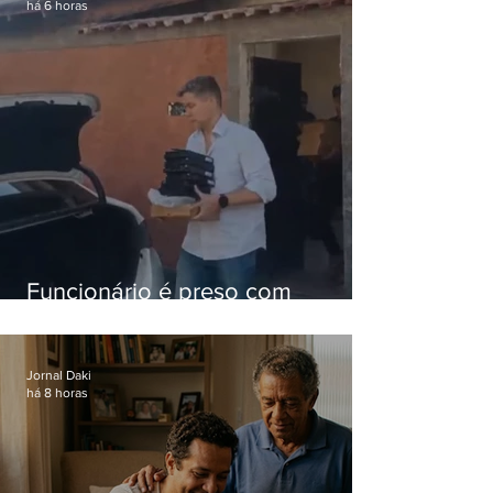
há 6 horas
Funcionário é preso com
computadores furtados do
Hospital do Andaraí
Jornal Daki
há 8 horas