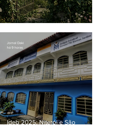
O jardim que ninguém vê
Jornal Daki
há 9 horas
Ideb 2025: Niterói e São
Gonçalo têm desempenhos