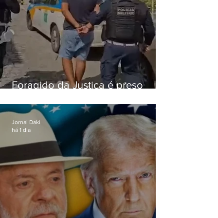
Foragido da Justiça é preso
durante abordagem da PM na
RJ-106, em Maricá
Jornal Daki
há 1 dia