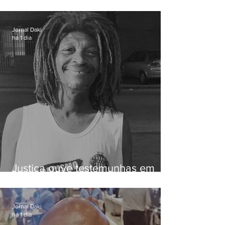
Serra do Vulcão, em Nova
Iguaçu
Jornal Daki
há 1 dia
Justiça ouve testemunhas em
caso de homem morto por
dívida de R$ 25
Jornal Daki
há 1 dia