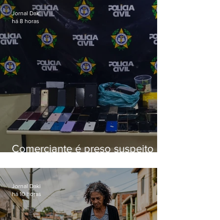
Jornal Daki
há 8 horas
Comerciante é preso suspeito de
manter celulares roubados em
loja
Jornal Daki
há 10 horas