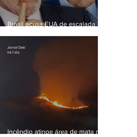
Brasil acusa EUA de escalada
hostil após revogar visto de
embaixadora
Jornal Daki
há 1 dia
Incêndio atinge área de mata na