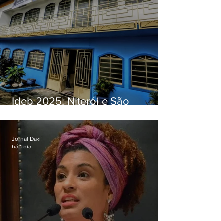
Ideb 2025: Niterói e São
Gonçalo têm desempenhos
distintos no ensino médio; veja
Jornal Daki
há 1 dia