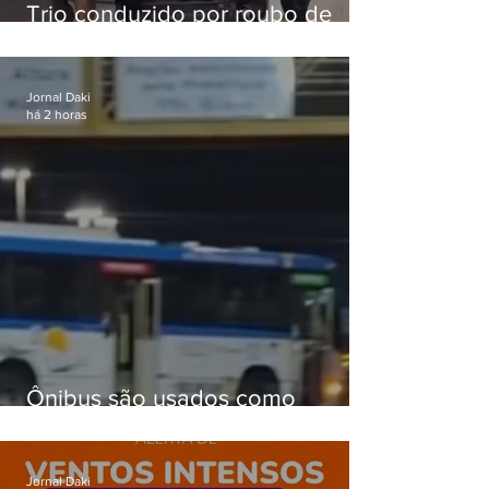
Trio conduzido por roubo de
celular no Méier acumula 37
passagens
Jornal Daki
há 2 horas
Ônibus são usados como
barricadas durante operação na
Gardênia Azul
Jornal Daki