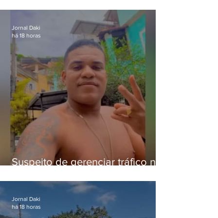
pena para crimes digitais contra
crianças
Jornal Daki
há 18 horas
Suspeito de gerenciar tráfico na
Lapa é preso após meses
foragido
Jornal Daki
há 18 horas