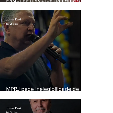
Pastor se masturba na frente de
criança e é preso na Zona Oeste
Jornal Daki
há 2 dias
MPRJ pede inelegibilidade de
Garotinho
Jornal Daki
há 2 dias