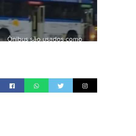
Ônibus são usados como
barricadas durante operação na
Gardênia Azul