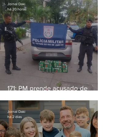
Jornal Daki
há 20 horas
171: PM prende acusado de
estelionato em restaurante de
Niterói
Jornal Daki
há 2 dias