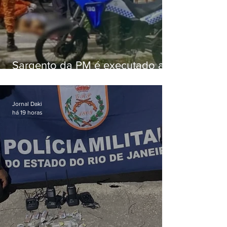
Sargento da PM é executado a
tiros enquanto estava de folga
em Vaz Lobo
Jornal Daki
há 19 horas