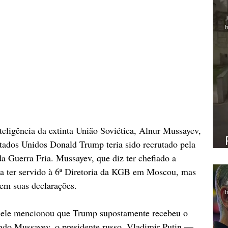
J
h
teligência da extinta União Soviética, Alnur Mussayev, 
tados Unidos Donald Trump teria sido recrutado pela 
 Guerra Fria. Mussayev, que diz ter chefiado a 
ma ter servido à 6ª Diretoria da KGB em Moscou, mas 
tem suas declarações.
J
h
 ele mencionou que Trump supostamente recebeu o 
do Mussayev, o presidente russo, Vladimir Putin — 