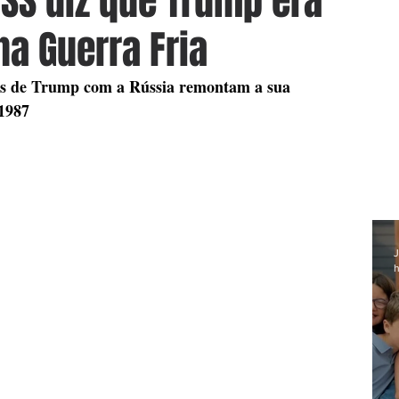
RSS diz que Trump era
na Guerra Fria
aços de Trump com a Rússia remontam a sua 
1987
J
h