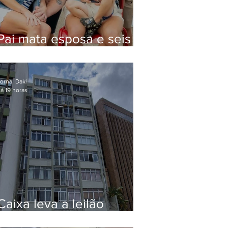
Pai mata esposa e seis
filhos nos EUA e não terá
funeral
ornal Daki
á 19 horas
Caixa leva a leilão
apartamento de Eduardo