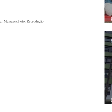
ur Mussayev.Foto: Reprodução
J
h