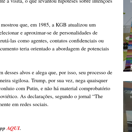
nte a visita, o que levantou hipóteses sobre intenções 
h
s mostrou que, em 1985, a KGB atualizou um 
elecionar e aproximar-se de personalidades de 
rutá-las como agentes, contatos confidenciais ou 
ocumento teria orientado a abordagem de potenciais 
desses alvos e alega que, por isso, seu processo de 
eira sigilosa. Trump, por sua vez, nega quaisquer 
conluio com Putin, e não há material comprobatório 
J
soviético. As declarações, segundo o jornal “The 
h
mente em redes sociais.
pp 
AQUI
.