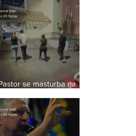
Bolsonaro em Botafogo
ornal Daki
á 20 horas
Pastor se masturba na
frente de criança e é
preso na Zona Oeste
ornal Daki
á 20 horas