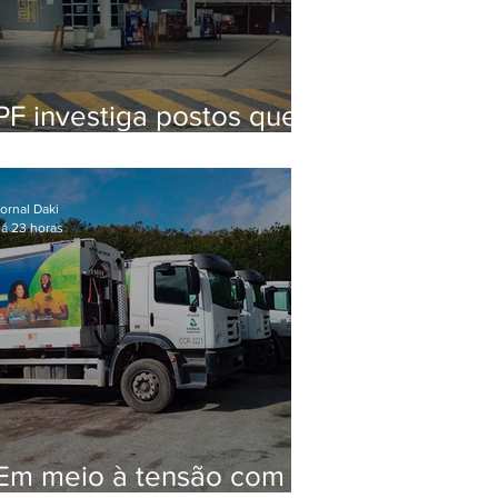
PF investiga postos que
usaram licença falsa com
assinatura de secretário
morto em 2020
ornal Daki
á 23 horas
Em meio à tensão com