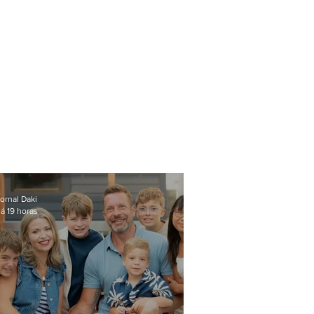
ornal Daki
á 19 horas