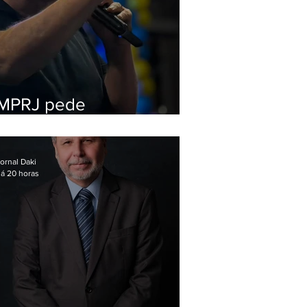
MPRJ pede
inelegibilidade de
Garotinho
ornal Daki
á 20 horas