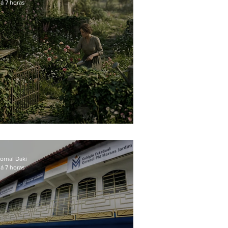
á 7 horas
O jardim que ninguém vê
ornal Daki
á 7 horas