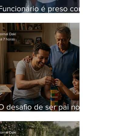
Funcionário é preso com
computadores furtados
do Hospital do Andaraí
ornal Daki
á 7 horas
O desafio de ser pai no
mundo atual
ornal Daki