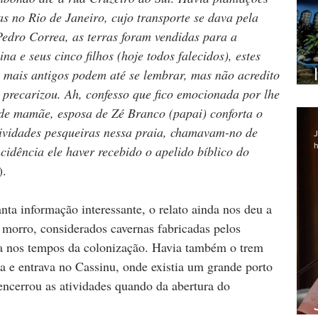
s no Rio de Janeiro, cujo transporte se dava pela 
dro Correa, as terras foram vendidas para a 
na e seus cinco filhos (hoje todos falecidos), estes 
mais antigos podem até se lembrar, mas não acredito 
 precarizou. Ah, confesso que fico emocionada por lhe 
de mamãe, esposa de Zé Branco (papai) conforta o 
ividades pesqueiras nessa praia, chamavam-no de 
J
h
cidência ele haver recebido o apelido bíblico do 
).
nta informação interessante, o relato ainda nos deu a 
 morro, considerados cavernas fabricadas pelos 
uga nos tempos da colonização. Havia também o trem 
 e entrava no Cassinu, onde existia um grande porto 
encerrou as atividades quando da abertura do 