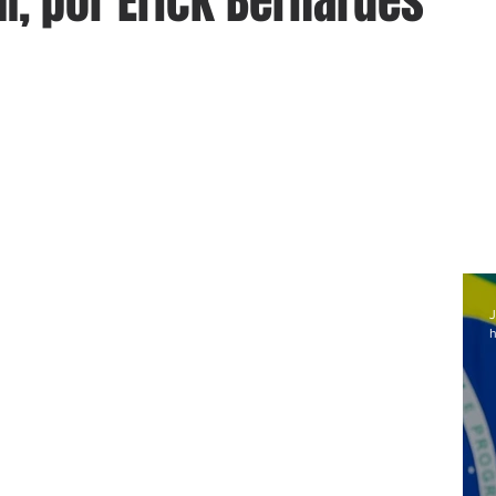
II, por Erick Bernardes
J
h