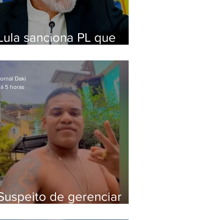
Lula sanciona PL que
amplia pena para crimes
digitais contra crianças
ornal Daki
á 5 horas
Suspeito de gerenciar
tráfico na Lapa é preso