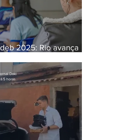
Ideb 2025: Rio avança
nos anos iniciais e fica
acima da média nacional
ornal Daki
á 5 horas