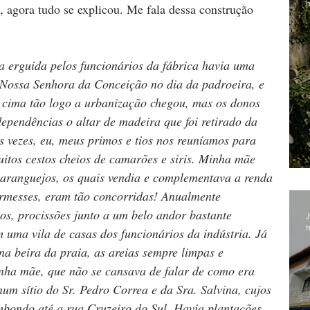
h
a, agora tudo se explicou. Me fala dessa construção 
a erguida pelos funcionários da fábrica havia uma 
Nossa Senhora da Conceição no dia da padroeira, e 
 cima tão logo a urbanização chegou, mas os donos 
ependências o altar de madeira que foi retirado da 
 vezes, eu, meus primos e tios nos reuníamos para 
itos cestos cheios de camarões e siris. Minha mãe 
aranguejos, os quais vendia e complementava a renda 
uermesses, eram tão concorridas! Anualmente 
, procissões junto a um belo andor bastante 
J
h
 uma vila de casas dos funcionários da indústria. Já 
a beira da praia, as areias sempre limpas e 
inha mãe, que não se cansava de falar de como era 
um sítio do Sr. Pedro Correa e da Sra. Salvina, cujos 
mbondo até a rua Cruzeiro do Sul. Havia plantações 