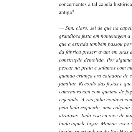
concernentes a tal capela históric
antiga?
— Sim, claro, sei de que na capel
grandiosa festa em homenagem a 
que a estrada também passou por
da fábrica preservavam em suas d
construção demolida. Por algumas
pescar na praia e saíamos com mu
quando criança era catadora de c
familiar. Recordo das festas e q
comemoravam com queima de fogos
enfeitado. A ruazinha contava com
pelo lado esquerdo, uma calçada n
atrativas. Tudo isso eu ouvi de m
lindo aquele lugar. Mamãe viveu n
limites se estendiam do Rio Mari