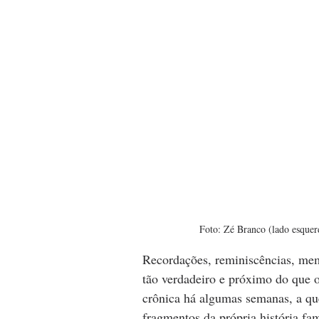
Foto: Zé Branco (lado esquerd
Recordações, reminiscências, mem
tão verdadeiro e próximo do que
crônica há algumas semanas, a que
fragmentos da própria história fam