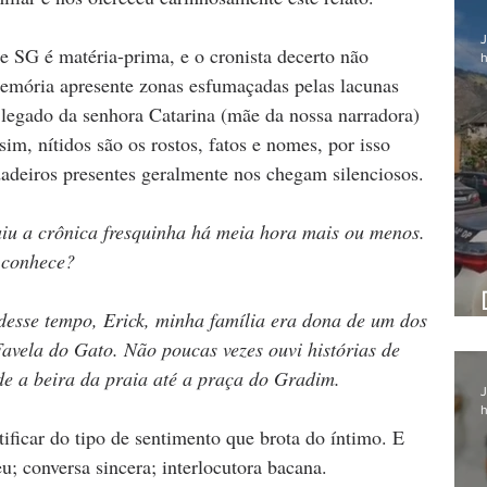
J
e SG é matéria-prima, e o cronista decerto não 
h
emória apresente zonas esfumaçadas pelas lacunas 
 legado da senhora Catarina (mãe da nossa narradora) 
im, nítidos são os rostos, fatos e nomes, por isso 
dadeiros presentes geralmente nos chegam silenciosos.
iu a crônica fresquinha há meia hora mais ou menos. 
 conhece?
desse tempo, Erick, minha família era dona de um dos 
avela do Gato. Não poucas vezes ouvi histórias de 
e a beira da praia até a praça do Gradim.
J
h
rtificar do tipo de sentimento que brota do íntimo. E 
; conversa sincera; interlocutora bacana.