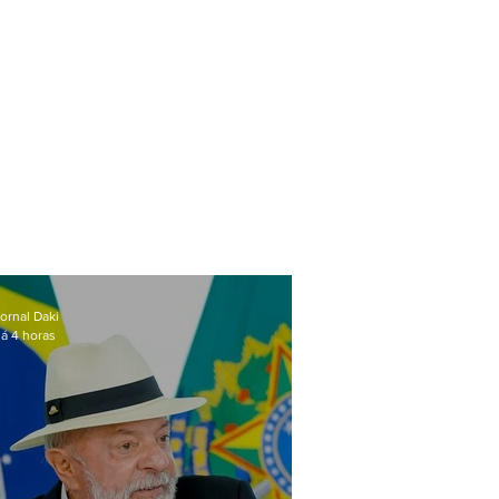
ornal Daki
á 4 horas