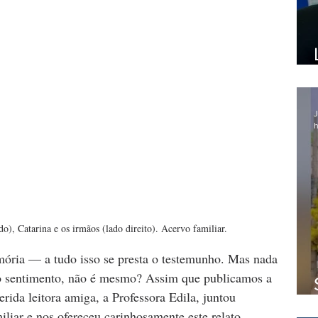
J
h
o), Catarina e os irmãos (lado direito). Acervo familiar.
ória — a tudo isso se presta o testemunho. Mas nada 
 o sentimento, não é mesmo? Assim que publicamos a 
rida leitora amiga, a Professora Edila, juntou 
iliar e nos ofereceu carinhosamente este relato.