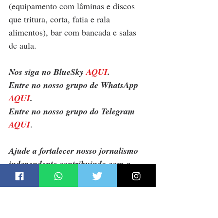
(equipamento com lâminas e discos 
que tritura, corta, fatia e rala 
alimentos), bar com bancada e salas 
de aula.
Nos siga no BlueSky 
AQUI
.
Entre no nosso grupo de WhatsApp 
AQUI
.
Entre no nosso grupo do Telegram 
AQUI
.
Ajude a fortalecer nosso jornalismo 
independente contribuindo com a 
campanha 'Sou Daki e Apoio' de 
financiamento coletivo do Jornal 
Daki. Clique 
AQUI
 e contribua.
Governo Lula
Agroecologia
Paulo Teixeira