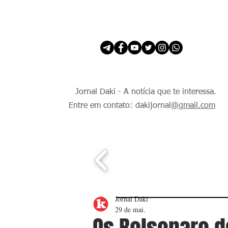
INÍCIO
É Daki. E de todo Mundo.
Jornal Daki - A notícia que te interessa.
Entre em contato: dakijornal
@gmail.com
Jornal Daki
29 de mai.