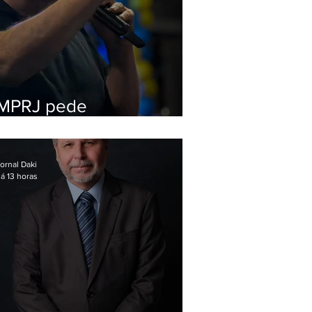
MPRJ pede
inelegibilidade de
Garotinho
ornal Daki
á 13 horas