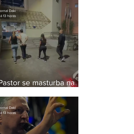
Bolsonaro em Botafogo
ornal Daki
á 13 horas
Pastor se masturba na
frente de criança e é
preso na Zona Oeste
ornal Daki
á 13 horas