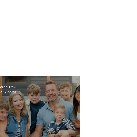
ornal Daki
á 12 horas