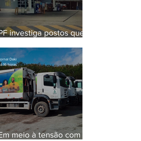
PF investiga postos que
usaram licença falsa com
assinatura de secretário
morto em 2020
ornal Daki
á 16 horas
Em meio à tensão com