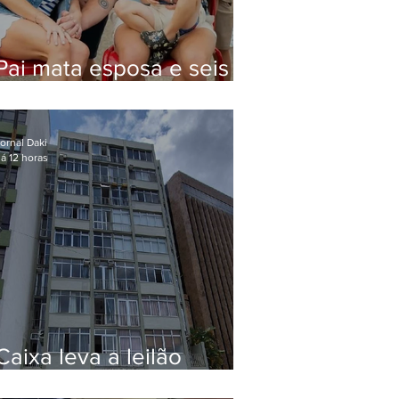
Pai mata esposa e seis
filhos nos EUA e não terá
funeral
ornal Daki
á 12 horas
Caixa leva a leilão
apartamento de Eduardo