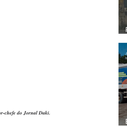
J
h
or-chefe do Jornal Daki.