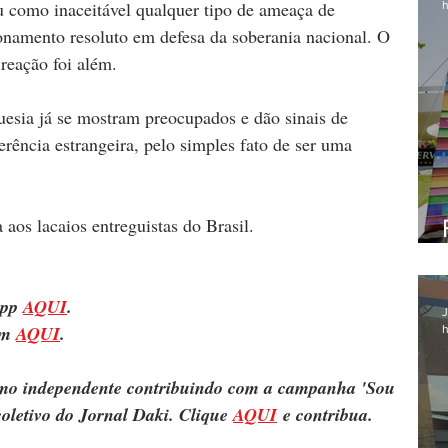
u como inaceitável qualquer tipo de ameaça de 
h
onamento resoluto em defesa da soberania nacional. O 
 reação foi além. 
guesia já se mostram preocupados e dão sinais de 
rência estrangeira, pelo simples fato de ser uma 
 aos lacaios entreguistas do Brasil.
pp 
AQUI
.
J
m 
AQUI
.
h
ismo independente contribuindo com a campanha 'Sou 
oletivo do Jornal Daki. Clique 
AQUI
 e contribua.