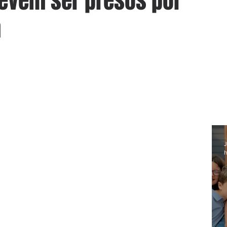
evem ser presos por
a
J
h