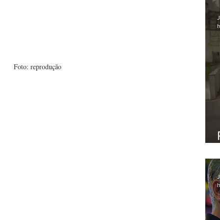
J
h
Foto: reprodução
J
h