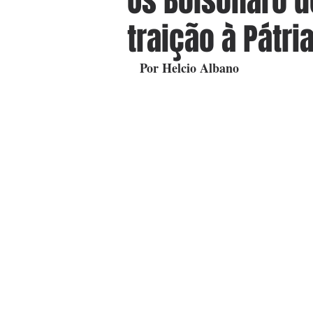
Os Bolsonaro d
traição à Pátri
Por Helcio Albano 