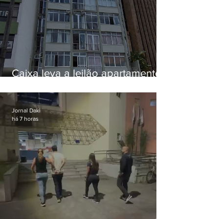
Caixa leva a leilão apartamento
de Eduardo Bolsonaro em
Botafogo
Jornal Daki
há 7 horas