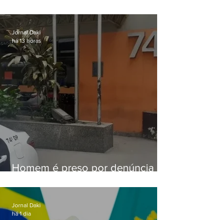
aviso de ventos fortes para esta
sexta-feira (07)
Jornal Daki
há 13 horas
Homem é preso por denúncia
de importunação sexual em
Alcântara
Jornal Daki
há 1 dia