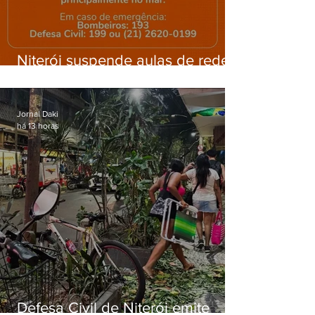
Niterói suspende aulas de rede
municipal por previsão de
ventos fortes nesta sexta (7)
Jornal Daki
há 13 horas
Defesa Civil de Niterói emite