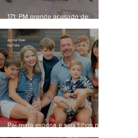
171: PM prende acusado de
estelionato em restaurante de
Niterói
Jornal Daki
há 1 dia
Pai mata esposa e seis filhos nos
EUA e não terá funeral