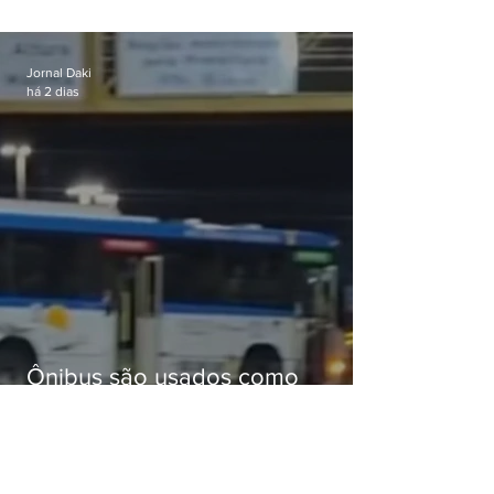
celular no Méier acumula 37
passagens
Jornal Daki
há 2 dias
Ônibus são usados como
barricadas durante operação na
Gardênia Azul