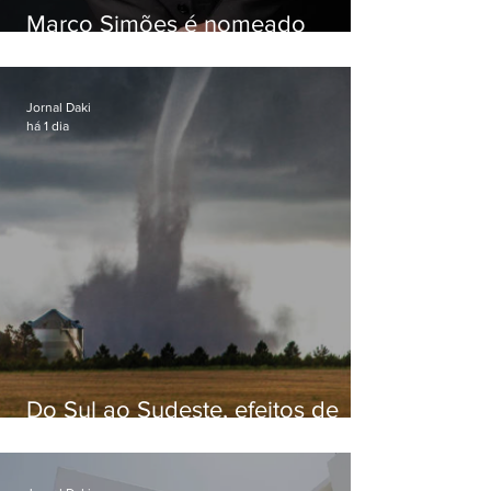
Marco Simões é nomeado
secretário de Estado de Governo
Jornal Daki
há 1 dia
Do Sul ao Sudeste, efeitos de
ciclone-bomba causam
apreensão na população