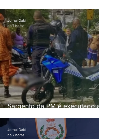
Jornal Daki
há 7 horas
Sargento da PM é executado a
tiros enquanto estava de folga
em Vaz Lobo
Jornal Daki
há 7 horas