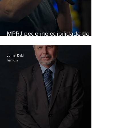
MPRJ pede inelegibilidade de
Garotinho
Jornal Daki
há 1 dia