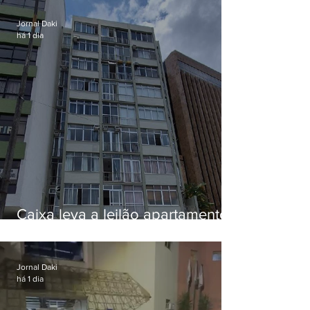
Jornal Daki
há 1 dia
Caixa leva a leilão apartamento
de Eduardo Bolsonaro em
Botafogo
Jornal Daki
há 1 dia