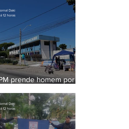
em Maricá
ornal Daki
á 12 horas
PM prende homem por
pensão alimentícia em
Niterói
ornal Daki
á 12 horas