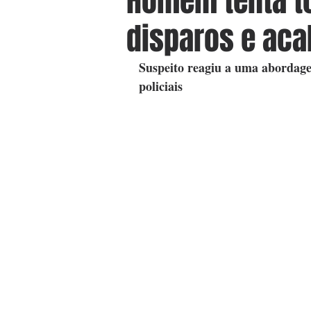
Homem tenta to
disparos e aca
Suspeito reagiu a uma abordag
policiais