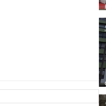
J
h
J