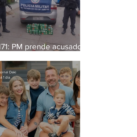
171: PM prende acusado
de estelionato em
restaurante de Niterói
ornal Daki
á 1 dia