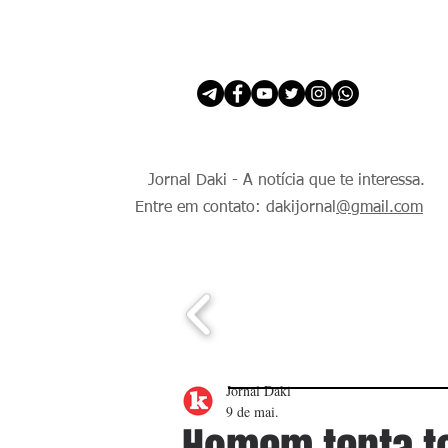
INÍCIO
É Daki. E de todo Mundo.
Jornal Daki - A notícia que te interessa.
Entre em contato: dakijornal
@gmail.com
Jornal Daki
9 de mai.