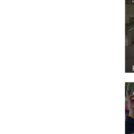
h
os
 Lobo
J
h