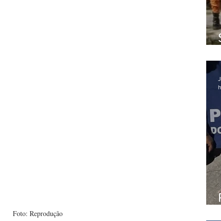
J
h
Foto: Reprodução