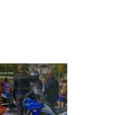
ornal Daki
á 12 horas