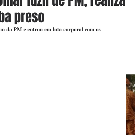
mar fuzil de PM, realiza
ba preso
em da PM e entrou em luta corporal com os 
J
h