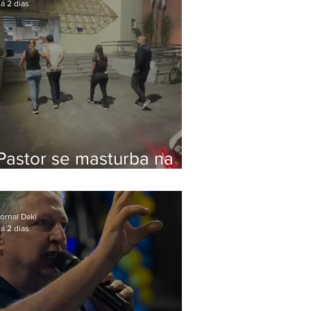
á 2 dias
Pastor se masturba na
frente de criança e é
preso na Zona Oeste
ornal Daki
á 2 dias