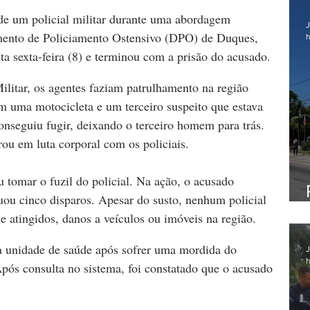
de um policial militar durante uma abordagem 
J
mento de Policiamento Ostensivo (DPO) de Duques, 
h
ta sexta-feira (8) e terminou com a prisão do acusado.
litar, os agentes faziam patrulhamento na região 
uma motocicleta e um terceiro suspeito que estava 
onseguiu fugir, deixando o terceiro homem para trás. 
trou em luta corporal com os policiais.
u tomar o fuzil do policial. Na ação, o acusado 
tuou cinco disparos. Apesar do susto, nenhum policial 
de atingidos, danos a veículos ou imóveis na região.
 unidade de saúde após sofrer uma mordida do 
J
h
Após consulta no sistema, foi constatado que o acusado 