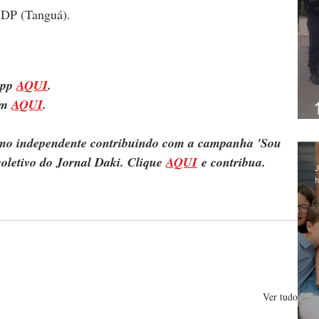
ª DP (Tanguá).
pp 
AQUI
.
m 
AQUI
.
ismo independente contribuindo com a campanha 'Sou 
oletivo do Jornal Daki. Clique 
AQUI
 e contribua.
J
h
Ver tudo