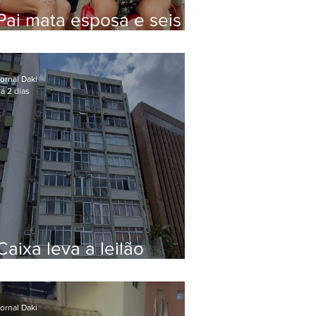
Pai mata esposa e seis
filhos nos EUA e não terá
funeral
ornal Daki
á 2 dias
Caixa leva a leilão
apartamento de Eduardo
Bolsonaro em Botafogo
ornal Daki