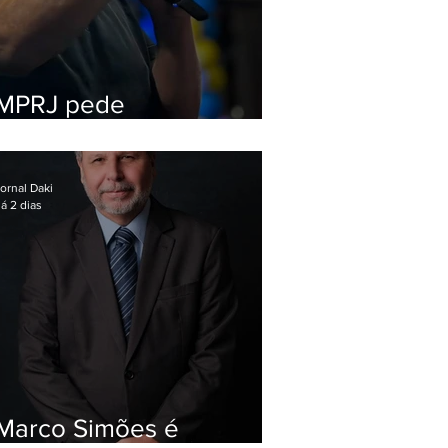
MPRJ pede
inelegibilidade de
Garotinho
ornal Daki
á 2 dias
Marco Simões é