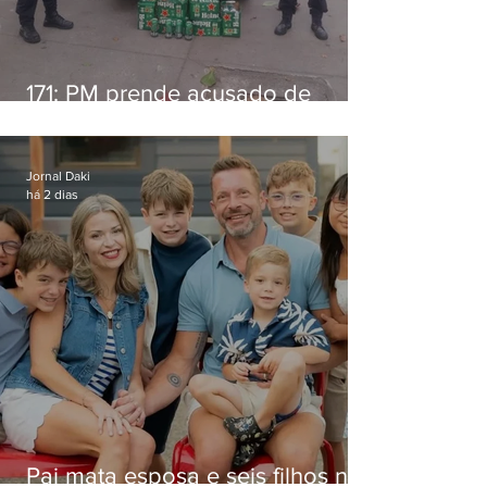
171: PM prende acusado de
estelionato em restaurante de
Niterói
Jornal Daki
há 2 dias
Pai mata esposa e seis filhos nos