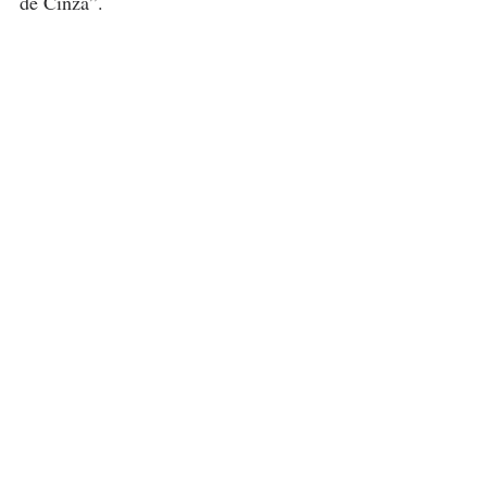
de Cinza”
.