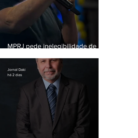
MPRJ pede inelegibilidade de
Garotinho
Jornal Daki
há 2 dias