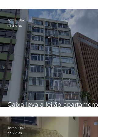
EUA e não terá funeral
Jornal Daki
há 2 dias
Caixa leva a leilão apartamento
de Eduardo Bolsonaro em
Botafogo
Jornal Daki
há 2 dias