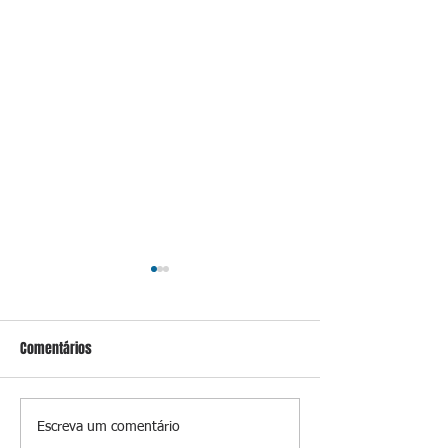
Comentários
RJ-104: quando o trânsito
Operação Blasfêmi
Escreva um comentário