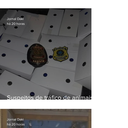
carga roubada na Baixada
Fluminense
Jornal Daki
há 20 horas
Suspeitos de tráfico de animais
silvestres são presos com 50
aves
Jornal Daki
há 20 horas