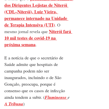
dos Dirigentes Lojistas de 
Niterói
(CDL
–
Niterói)
, Luiz Vieira, 
permanece internado na Unidade 
de Terapia Intensiva (UTI)
. O 
Niterói fará 
mesmo jornal revela que 
10 mil testes de covid-19 na 
próxima semana
. 
E a notícia de que o
 secretário de 
Saúde admite que hospitais de 
campanha podem não ser 
inaugurados
, incluindo o de São 
Gonçalo, preocupa, porque é 
consenso que os casos de infecção 
ainda tendem a subir. (
Fluminense
e 
A Tribuna
)