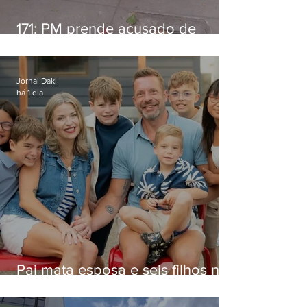
171: PM prende acusado de
estelionato em restaurante de
Niterói
Jornal Daki
há 1 dia
Pai mata esposa e seis filhos nos
EUA e não terá funeral