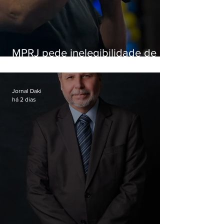
MPRJ pede inelegibilidade de
Garotinho
Jornal Daki
há 2 dias