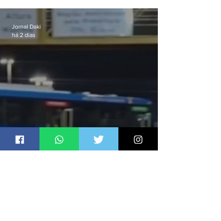
celular no Méier acumula 37
passagens
Jornal Daki
há 2 dias
Ônibus são usados como
barricadas durante operação na
Gardênia Azul