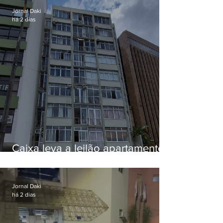
Jornal Daki
há 2 dias
Caixa leva a leilão apartamento
de Eduardo Bolsonaro em
Botafogo
Jornal Daki
há 2 dias