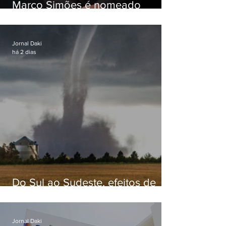
Marco Simões é nomeado
secretário de Estado de Governo
Jornal Daki
há 2 dias
Do Sul ao Sudeste, efeitos de
ciclone-bomba causam
apreensão na população
Jornal Daki