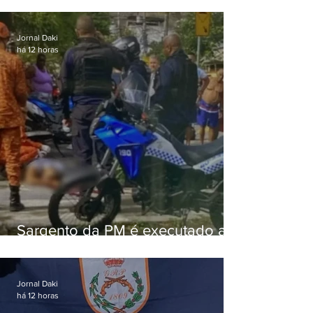
Jornal Daki
há 12 horas
Sargento da PM é executado a
tiros enquanto estava de folga
em Vaz Lobo
Jornal Daki
há 12 horas