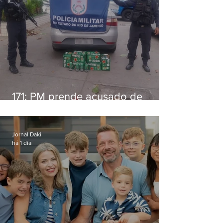
171: PM prende acusado de
estelionato em restaurante de
Niterói
Jornal Daki
há 1 dia