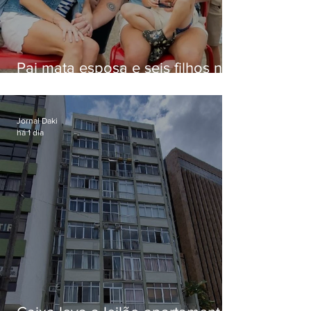
Pai mata esposa e seis filhos nos
EUA e não terá funeral
Jornal Daki
há 1 dia