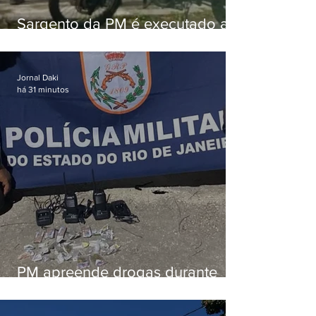
Sargento da PM é executado a
tiros enquanto estava de folga
em Vaz Lobo
Jornal Daki
há 31 minutos
PM apreende drogas durante
patrulhamento em Maricá