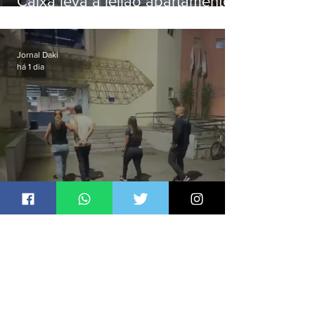
Caixa leva a leilão apartamento
de Eduardo Bolsonaro em
Botafogo
Jornal Daki
há 1 dia
Pastor se masturba na frente de
criança e é preso na Zona Oeste
Jornal Daki
há 1 dia