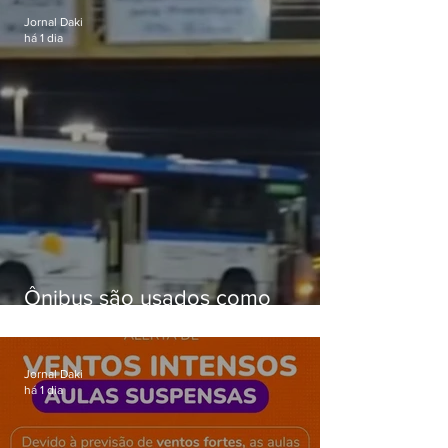
Jornal Daki
há 1 dia
Ônibus são usados como
barricadas durante operação na
Gardênia Azul
Jornal Daki
há 1 dia