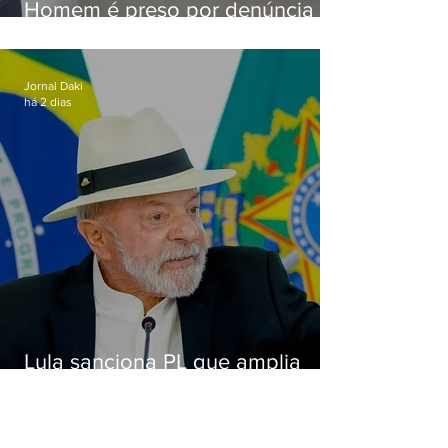
Homem é preso por denúncia
de importunação sexual em
Alcântara
Jornal Daki
há 2 dias
Lula sanciona PL que amplia
pena para crimes digitais contra
crianças