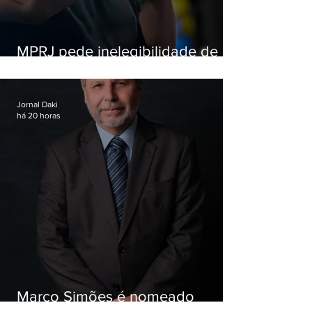
MPRJ pede inelegibilidade de
Garotinho
Jornal Daki
há 20 horas
Marco Simões é nomeado