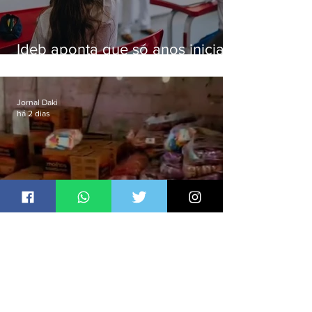
Ideb aponta que só anos iniciais
superam meta nacional da
educação
Jornal Daki
há 2 dias
Polícia recupera R$100 mil em
carga roubada na Baixada