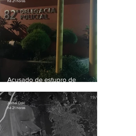
há 21 horas
Acusado de estupro de
vulnerável é preso em Maricá
Jornal Daki
há 21 horas