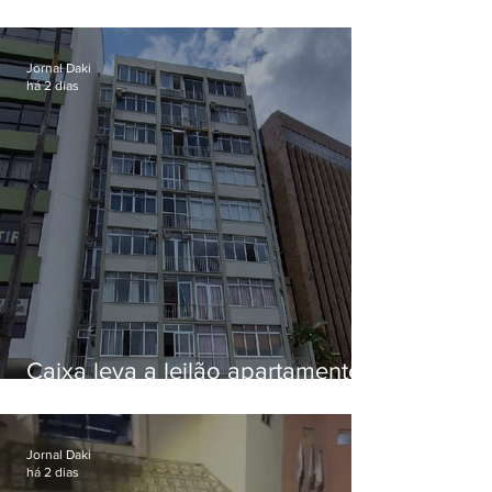
EUA e não terá funeral
Jornal Daki
há 2 dias
Caixa leva a leilão apartamento
de Eduardo Bolsonaro em
Botafogo
Jornal Daki
há 2 dias