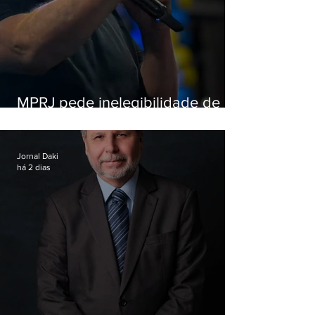
MPRJ pede inelegibilidade de
Garotinho
Jornal Daki
há 2 dias