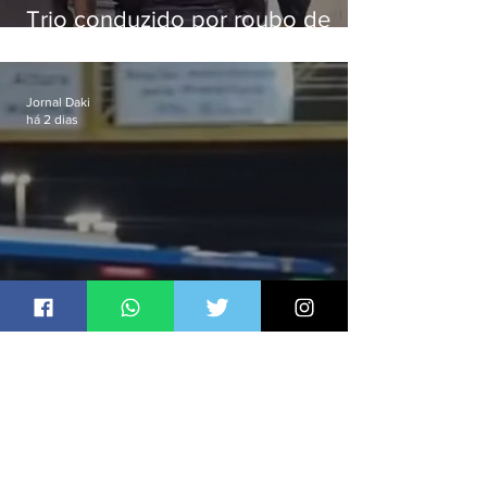
Trio conduzido por roubo de
celular no Méier acumula 37
passagens
Jornal Daki
há 2 dias
Ônibus são usados como
barricadas durante operação na
Gardênia Azul