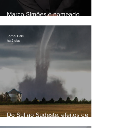
Marco Simões é nomeado
secretário de Estado de Governo
Jornal Daki
há 2 dias
Do Sul ao Sudeste, efeitos de
ciclone-bomba causam
apreensão na população