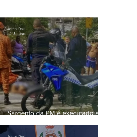
Jornal Daki
há 18 horas
Sargento da PM é executado a
tiros enquanto estava de folga
em Vaz Lobo
Jornal Daki