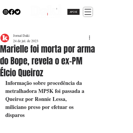
APOIE
Jornal Daki
24 de jul. de 2023
Marielle foi morta por arma
do Bope, revela o ex-PM
Élcio Queiroz
Informação sobre procedência da 
metralhadora MP5K foi passada a 
Queiroz por Ronnie Lessa, 
miliciano preso por efetuar os 
disparos