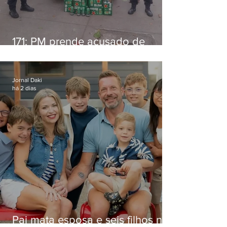
171: PM prende acusado de
estelionato em restaurante de
Niterói
Jornal Daki
há 2 dias
Pai mata esposa e seis filhos nos