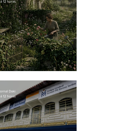
á 12 horas
O jardim que ninguém vê
ornal Daki
á 12 horas