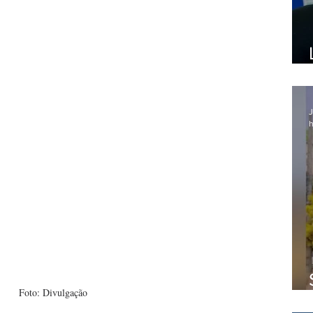
J
h
Foto: Divulgação