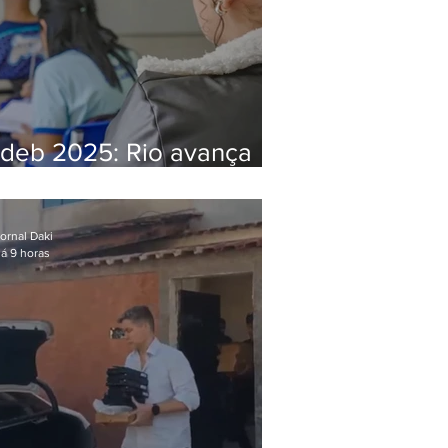
Ideb 2025: Rio avança
nos anos iniciais e fica
acima da média nacional
ornal Daki
á 9 horas