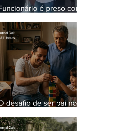
Funcionário é preso com
computadores furtados
do Hospital do Andaraí
ornal Daki
á 11 horas
O desafio de ser pai no
mundo atual
ornal Daki