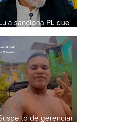
Lula sanciona PL que
amplia pena para crimes
digitais contra crianças
ornal Daki
á 9 horas
Suspeito de gerenciar
tráfico na Lapa é preso