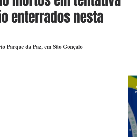
no mortos em tentativa
ão enterrados nesta
rio Parque da Paz, em São Gonçalo
J
h