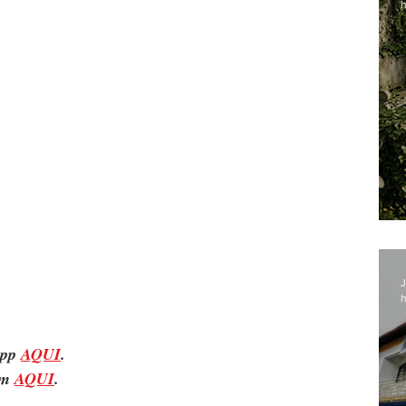
h
J
h
pp 
AQUI
.
m 
AQUI
.