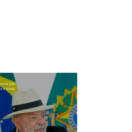
ornal Daki
á 9 horas