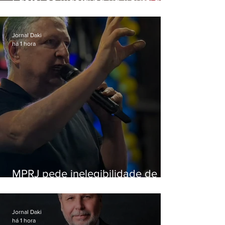
criança e é preso na Zona Oeste
Jornal Daki
há 1 hora
MPRJ pede inelegibilidade de
Garotinho
Jornal Daki
há 1 hora