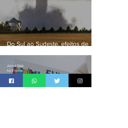
Do Sul ao Sudeste, efeitos de
ciclone-bomba causam
apreensão na população
Jornal Daki
há 3 horas