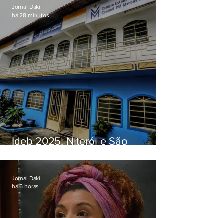
Jornal Daki
há 28 minutos
Ideb 2025: Niterói e São
Gonçalo têm desempenhos
distintos no ensino médio; veja
Jornal Daki
há 6 horas