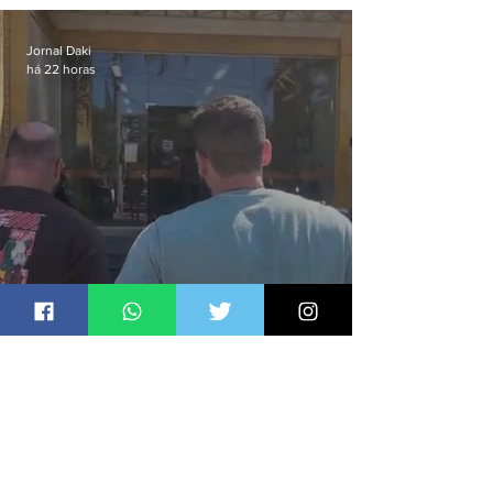
aves
Jornal Daki
há 22 horas
Apontado como líder de
esquema de golpes contra
aposentados é preso
Jornal Daki
há 22 horas