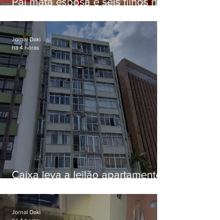
Pai mata esposa e seis filhos nos
EUA e não terá funeral
Jornal Daki
há 4 horas
Caixa leva a leilão apartamento
de Eduardo Bolsonaro em
Botafogo
Jornal Daki