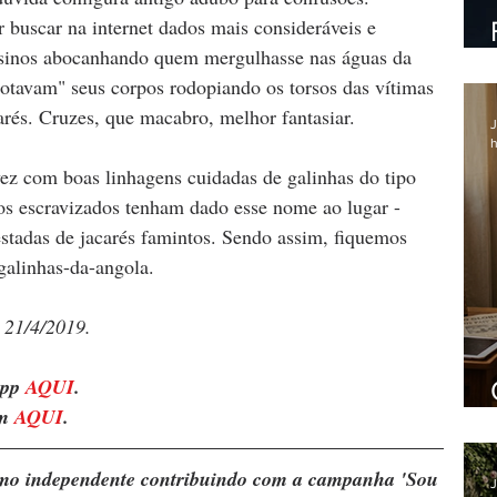
er buscar na internet dados mais consideráveis e 
sassinos abocanhando quem mergulhasse nas águas da 
otavam" seus corpos rodopiando os torsos das vítimas 
arés. Cruzes, que macabro, melhor fantasiar.
J
h
ez com boas linhagens cuidadas de galinhas do tipo 
os escravizados tenham dado esse nome ao lugar - 
festadas de jacarés famintos. Sendo assim, fiquemos 
 galinhas-da-angola.
 21/4/2019.
pp 
AQUI
.
m 
AQUI
.
ismo independente contribuindo com a campanha 'Sou 
J