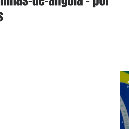
linhas-de-angola - por
s
J
h