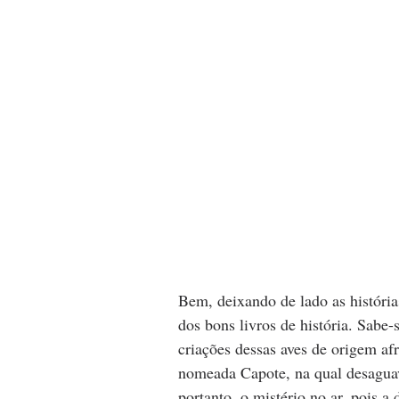
Bem, deixando de lado as história
dos bons livros de história. Sabe
criações dessas aves de origem af
nomeada Capote, na qual desaguav
portanto, o mistério no ar, pois a