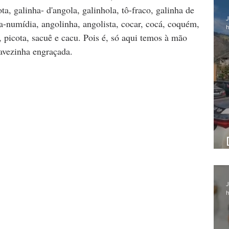
ta, galinha- d'angola, galinhola, tô-fraco, galinha de 
J
da-numídia, angolinha, angolista, cocar, cocá, coquém, 
h
 picota, sacuê e cacu. Pois é, só aqui temos à mão 
avezinha engraçada.
J
h