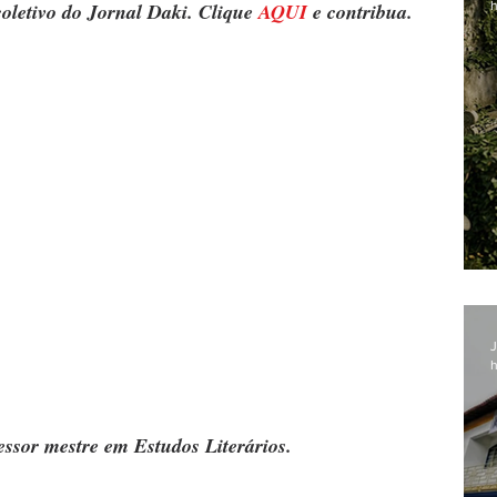
h
oletivo do Jornal Daki. Clique 
AQUI
 e contribua.
J
h
essor mestre em Estudos Literários.