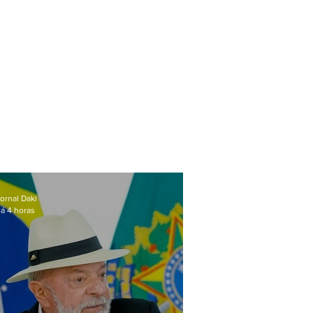
ornal Daki
á 4 horas