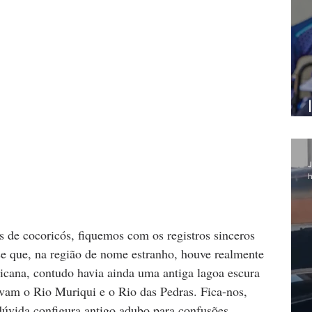
J
h
s de cocoricós, fiquemos com os registros sinceros 
-se que, na região de nome estranho, houve realmente 
ricana, contudo havia ainda uma antiga lagoa escura 
am o Rio Muriqui e o Rio das Pedras. Fica-nos, 
 dúvida configura antigo adubo para confusões. 