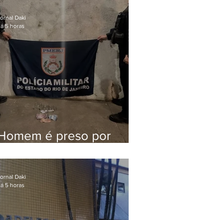
Queiroz pelo assassinato
de Marielle Franco
ornal Daki
á 5 horas
Homem é preso por
tráfico de drogas em
Niterói
ornal Daki
á 5 horas