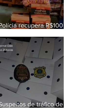
Polícia recupera R$100
mil em carga roubada na
Baixada Fluminense
ornal Daki
á 21 horas
Suspeitos de tráfico de