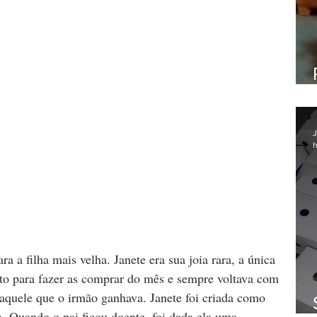
J
h
ra a filha mais velha. Janete era sua joia rara, a única 
to para fazer as comprar do mês e sempre voltava com 
aquele que o irmão ganhava. Janete foi criada como 
a. Quando o pai ficou doente, foi dada ela uma 