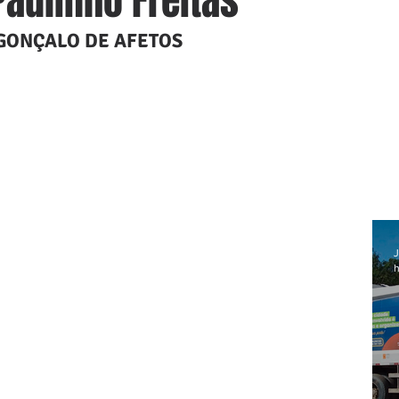
Paulinho Freitas
GONÇALO DE AFETOS
J
h