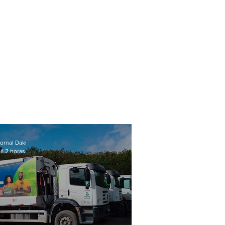
ornal Daki
á 2 horas