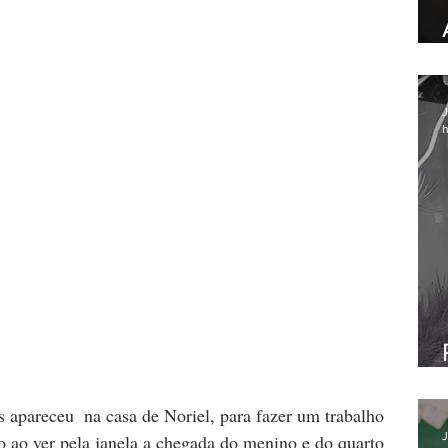
J
h
 apareceu  na casa de Noriel, para fazer um trabalho 
J
o ao ver pela janela a chegada do menino e do quarto 