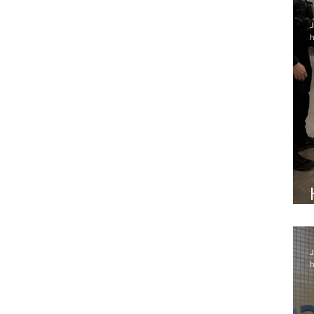
J
h
J
h