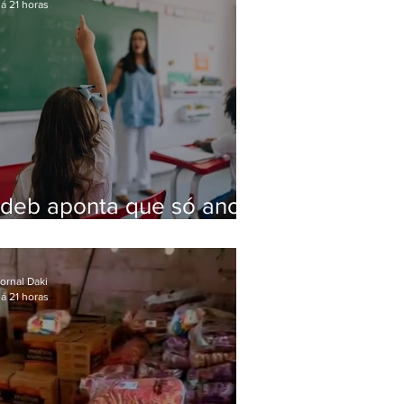
á 21 horas
Ideb aponta que só anos
iniciais superam meta
nacional da educação
ornal Daki
á 21 horas