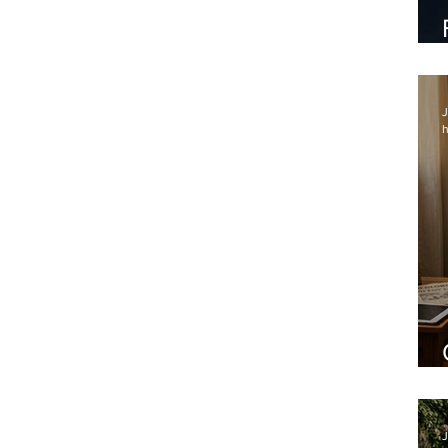
J
h
J