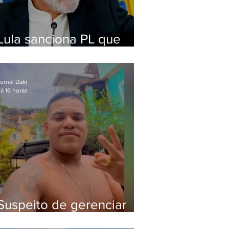
Lula sanciona PL que
amplia pena para crimes
digitais contra crianças
ornal Daki
á 16 horas
Suspeito de gerenciar
tráfico na Lapa é preso