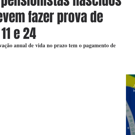
 pensionistas nascidos
evem fazer prova de
 11 e 24
ção anual de vida no prazo tem o pagamento de 
J
h