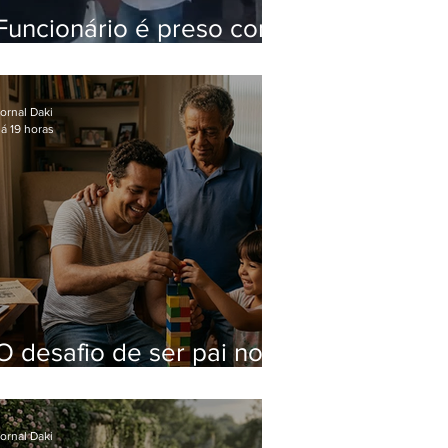
Funcionário é preso com
computadores furtados
do Hospital do Andaraí
ornal Daki
á 19 horas
O desafio de ser pai no
mundo atual
ornal Daki