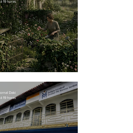
á 19 horas
O jardim que ninguém vê
ornal Daki
á 19 horas