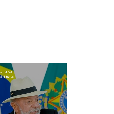
ornal Daki
á 16 horas