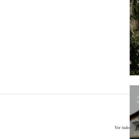
h
J
h
Ver tudo