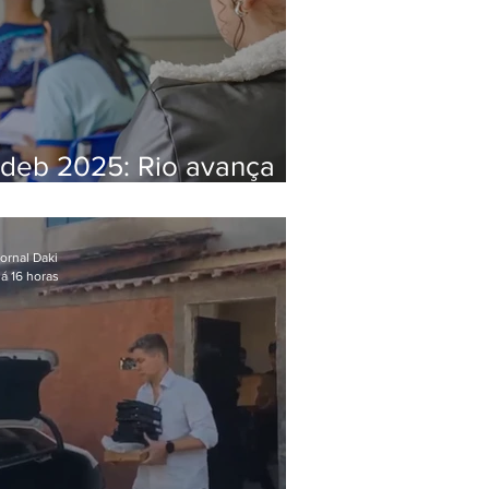
Ideb 2025: Rio avança
nos anos iniciais e fica
acima da média nacional
ornal Daki
á 16 horas