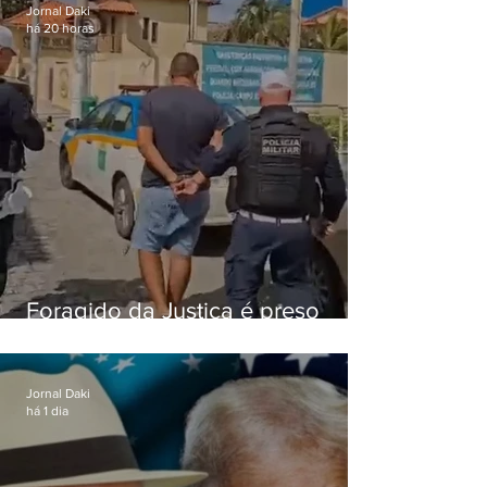
Jornal Daki
há 20 horas
Foragido da Justiça é preso
durante abordagem da PM na
RJ-106, em Maricá
Jornal Daki
há 1 dia