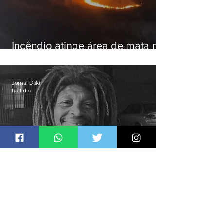
Incêndio atinge área de mata na
Serra do Vulcão, em Nova
Iguaçu
Jornal Daki
há 1 dia
Justiça ouve testemunhas em