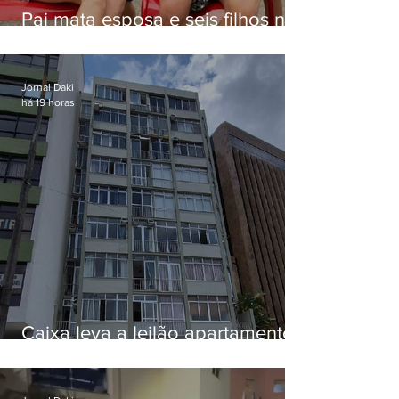
Pai mata esposa e seis filhos nos
EUA e não terá funeral
Jornal Daki
há 19 horas
Caixa leva a leilão apartamento
de Eduardo Bolsonaro em
Botafogo