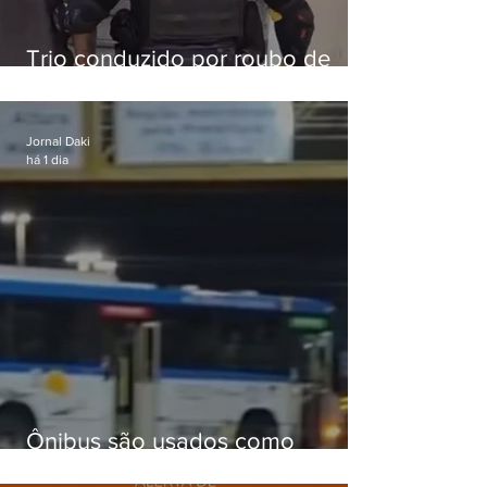
Trio conduzido por roubo de
celular no Méier acumula 37
passagens
Jornal Daki
há 1 dia
Ônibus são usados como
barricadas durante operação na