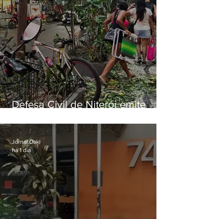
Defesa Civil de Niterói emite
aviso de ventos fortes para esta
sexta-feira (07)
Jornal Daki
há 1 dia