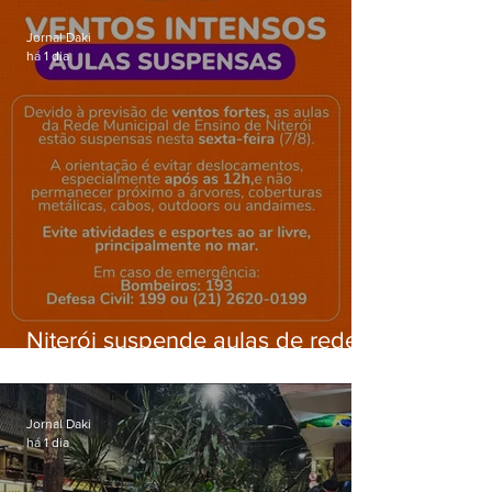
Gardênia Azul
Jornal Daki
há 1 dia
Niterói suspende aulas de rede
municipal por previsão de
ventos fortes nesta sexta (7)
Jornal Daki
há 1 dia