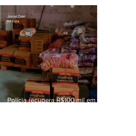
superam meta nacional da
educação
Jornal Daki
há 1 dia
Polícia recupera R$100 mil em
carga roubada na Baixada
Fluminense