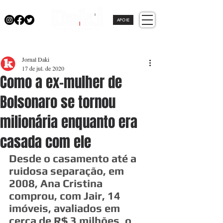
APOIE
Jornal Daki
17 de jul. de 2020
Como a ex-mulher de
Bolsonaro se tornou
milionária enquanto era
casada com ele
Desde o casamento até a 
ruidosa separação, em 
2008, Ana Cristina 
comprou, com Jair, 14 
imóveis, avaliados em 
cerca de R$ 3 milhões, o 